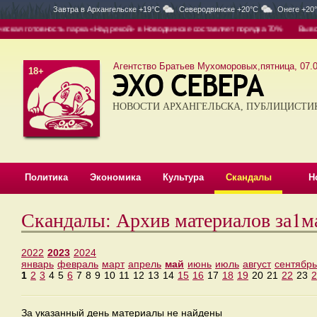
Завтра в
Архангельске +19°C
Северодвинске +20°C
Онеге +20
ая готовность парка «Над рекой» в Новодвинске составляет порядка 70%
Вывоз — 
Агентство Братьев Мухоморовых,пятница, 07.0
18+
НОВОСТИ АРХАНГЕЛЬСКА, ПУБЛИЦИСТИ
Политика
Экономика
Культура
Скандалы
Н
Скандалы: Архив материалов за1м
2022
2023
2024
январь
февраль
март
апрель
май
июнь
июль
август
сентябрь
1
2
3
4
5
6
7
8
9
10
11
12
13
14
15
16
17
18
19
20
21
22
23
2
За указанный день материалы не найдены