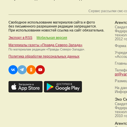
Сервис рассылки смс-
Свободное использование материалов сайта и фото
Агент
без письменного разрешения редакции запрещается.
Свидет
При использовании новостей ссылка на сайт обязательна.
Федера
технол
Экспорт в RSS
Мобильная версия
2012 г
Материалы газеты «Правда Северо-Запада»
Форма 
По материалам редакции
«Правды Северо-Запада».
Учреди
Политика обработки персональных данных
«Ассоц
Главны
Телефо
pr@yan
Размещ
На дан
Информ
Эхо С
Свидет
Федера
технол
2010 г
Агент