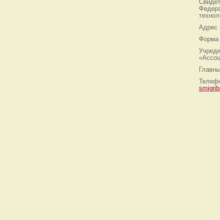
Свидет
Федера
технол
Адрес
Форма 
Учреди
«Ассоц
Главны
Телефо
smigri