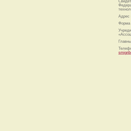
Свидет
Федера
технол
Адрес
Форма 
Учреди
«Ассоц
Главны
Телефо
smigri