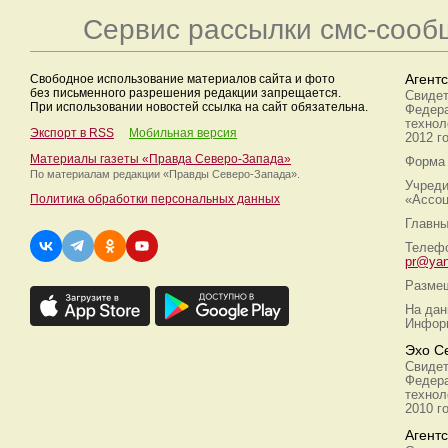
Сервис рассылки смс-сооб
Свободное использование материалов сайта и фото
Агент
без письменного разрешения редакции запрещается.
Свидет
При использовании новостей ссылка на сайт обязательна.
Федера
технол
Экспорт в RSS
Мобильная версия
2012 г
Материалы газеты «Правда Северо-Запада»
Форма 
По материалам редакции
«Правды Северо-Запада».
Учреди
Политика обработки персональных данных
«Ассоц
Главны
Телефо
pr@yan
Размещ
На дан
Информ
Эхо С
Свидет
Федера
технол
2010 г
Агент