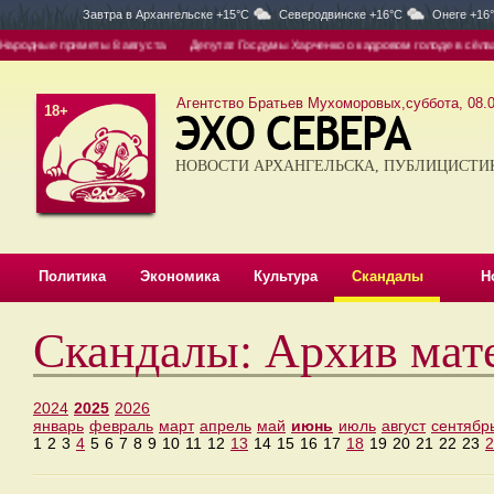
Завтра в
Архангельске +15°C
Северодвинске +16°C
Онеге +16
одные приметы 8 августа
Депутат Госдумы Харченко о кадровом голоде в сёлах: де
Агентство Братьев Мухоморовых,суббота, 08.0
18+
НОВОСТИ АРХАНГЕЛЬСКА, ПУБЛИЦИСТИ
Политика
Экономика
Культура
Скандалы
Н
Скандалы: Архив мат
2024
2025
2026
январь
февраль
март
апрель
май
июнь
июль
август
сентябр
1
2
3
4
5
6
7
8
9
10
11
12
13
14
15
16
17
18
19
20
21
22
23
2