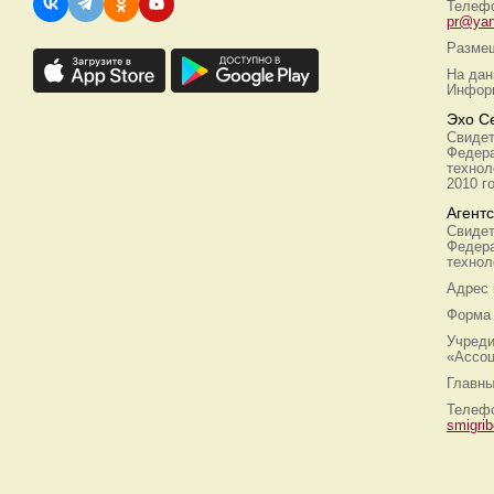
Телефо
pr@yan
Размещ
На дан
Информ
Эхо С
Свидет
Федера
технол
2010 г
Агент
Свидет
Федера
технол
Адрес
Форма 
Учреди
«Ассоц
Главны
Телефо
smigri