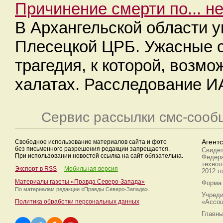
Причинение смерти по... н
В Архангельской области 
Плесецкой ЦРБ. Ужасные с
трагедия, к которой, возм
халатах. Расследование 
Сервис рассылки смс-сооб
Свободное использование материалов сайта и фото
Агент
без письменного разрешения редакции запрещается.
Свидет
При использовании новостей ссылка на сайт обязательна.
Федера
технол
Экспорт в RSS
Мобильная версия
2012 г
Материалы газеты «Правда Северо-Запада»
Форма 
По материалам редакции
«Правды Северо-Запада».
Учреди
Политика обработки персональных данных
«Ассоц
Главны