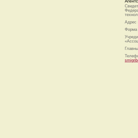
Агент
Свидет
Федера
технол
Адрес
Форма 
Учреди
«Ассоц
Главны
Телефо
smigri