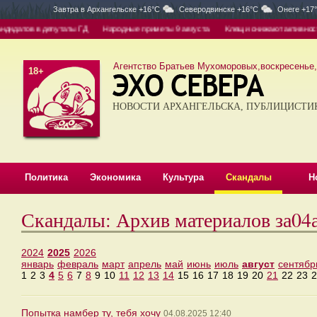
Завтра в
Архангельске +16°C
Северодвинске +16°C
Онеге +17
идатов в депутаты ГД
Народные приметы 9 августа
Клещи снижают активность 
Агентство Братьев Мухоморовых,воскресенье, 
18+
НОВОСТИ АРХАНГЕЛЬСКА, ПУБЛИЦИСТИ
Политика
Экономика
Культура
Скандалы
Н
Скандалы: Архив материалов за04
2024
2025
2026
январь
февраль
март
апрель
май
июнь
июль
август
сентябр
1
2
3
4
5
6
7
8
9
10
11
12
13
14
15
16
17
18
19
20
21
22
23
2
Попытка намбер ту, тебя хочу
04.08.2025 12:40