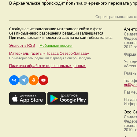
В Архангельске происходит попытка очередного перехвата у
Сервис рассылки смс-
Свободное использование материалов сайта и фото
Агент
без письменного разрешения редакции запрещается.
Свидет
При использовании новостей ссылка на сайт обязательна.
Федера
технол
Экспорт в RSS
Мобильная версия
2012 г
Материалы газеты «Правда Северо-Запада»
Форма 
По материалам редакции
«Правды Северо-Запада».
Учреди
Политика обработки персональных данных
«Ассоц
Главны
Телефо
pr@yan
Размещ
На дан
Информ
Эхо С
Свидет
Федера
технол
2010 г