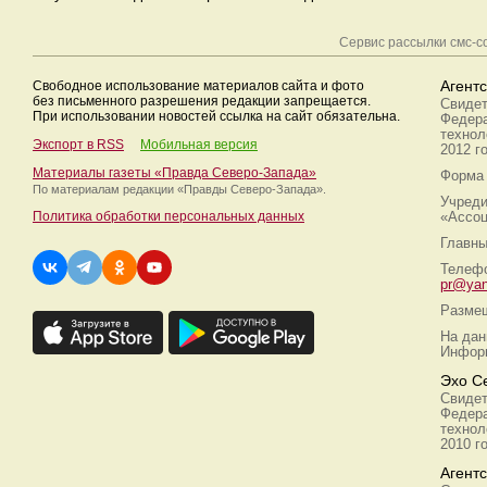
Сервис рассылки смс-
Свободное использование материалов сайта и фото
Агент
без письменного разрешения редакции запрещается.
Свидет
При использовании новостей ссылка на сайт обязательна.
Федера
технол
Экспорт в RSS
Мобильная версия
2012 г
Материалы газеты «Правда Северо-Запада»
Форма 
По материалам редакции
«Правды Северо-Запада».
Учреди
Политика обработки персональных данных
«Ассоц
Главны
Телефо
pr@yan
Размещ
На дан
Информ
Эхо С
Свидет
Федера
технол
2010 г
Агент