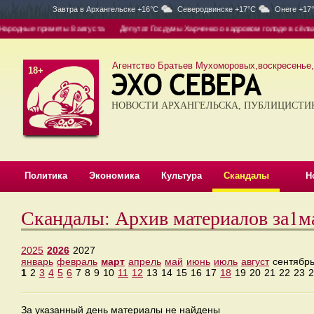
Завтра в
Архангельске +16°C
Северодвинске +17°C
Онеге +17
одные приметы 8 августа
Депутат Госдумы Харченко о кадровом голоде в сёлах: де
Агентство Братьев Мухоморовых,воскресенье, 
18+
НОВОСТИ АРХАНГЕЛЬСКА, ПУБЛИЦИСТИ
Политика
Экономика
Культура
Скандалы
Н
Скандалы: Архив материалов за1м
2025
2026
2027
январь
февраль
март
апрель
май
июнь
июль
август
сентябр
1
2
3
4
5
6
7
8
9
10
11
12
13
14
15
16
17
18
19
20
21
22
23
2
За указанный день материалы не найдены