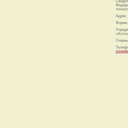
Свидет
Федера
технол
Адрес
Форма 
Учреди
«Ассоц
Главны
Телефо
smigri