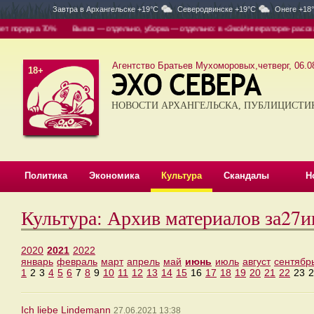
Завтра в
Архангельске +19°C
Северодвинске +19°C
Онеге +18
т порядка 70%
Вывоз — отдельно, уборка — отдельно: в «ЭкоИнтеграторе» рассказа
Агентство Братьев Мухоморовых,четверг, 06.08
18+
НОВОСТИ АРХАНГЕЛЬСКА, ПУБЛИЦИСТИ
Политика
Экономика
Культура
Скандалы
Н
Культура: Архив материалов за27
2020
2021
2022
январь
февраль
март
апрель
май
июнь
июль
август
сентябр
1
2
3
4
5
6
7
8
9
10
11
12
13
14
15
16
17
18
19
20
21
22
23
2
Ich liebe Lindemann
27.06.2021 13:38