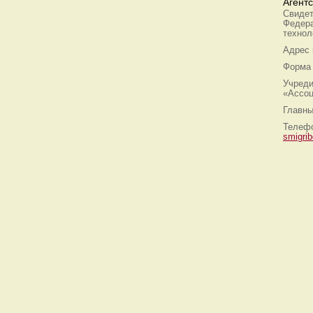
Агент
Свидет
Федера
технол
Адрес
Форма 
Учреди
«Ассоц
Главны
Телефо
smigri