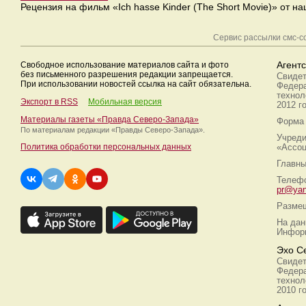
Рецензия на фильм «Ich hasse Kinder (The Short Movie)» от на
Сервис рассылки смс-
Свободное использование материалов сайта и фото
Агент
без письменного разрешения редакции запрещается.
Свидет
При использовании новостей ссылка на сайт обязательна.
Федера
технол
Экспорт в RSS
Мобильная версия
2012 г
Материалы газеты «Правда Северо-Запада»
Форма 
По материалам редакции
«Правды Северо-Запада».
Учреди
Политика обработки персональных данных
«Ассоц
Главны
Телефо
pr@yan
Размещ
На дан
Информ
Эхо С
Свидет
Федера
технол
2010 г