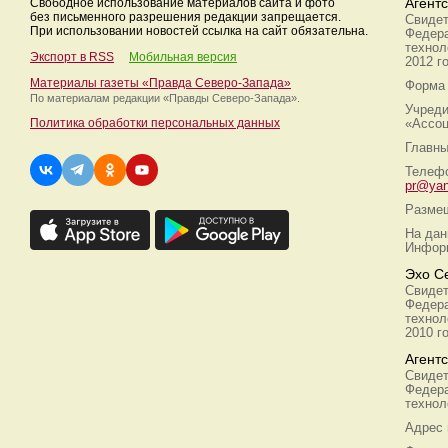
Свободное использование материалов сайта и фото
Агент
без письменного разрешения редакции запрещается.
Свидет
При использовании новостей ссылка на сайт обязательна.
Федера
технол
Экспорт в RSS
Мобильная версия
2012 г
Материалы газеты «Правда Северо-Запада»
Форма 
По материалам редакции
«Правды Северо-Запада».
Учреди
Политика обработки персональных данных
«Ассоц
Главны
Телефо
pr@yan
Размещ
На дан
Информ
Эхо С
Свидет
Федера
технол
2010 г
Агент
Свидет
Федера
технол
Адрес