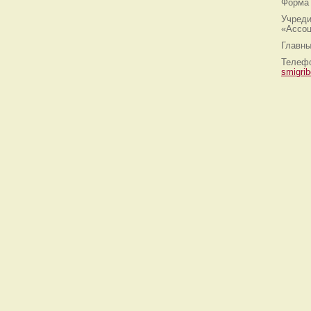
Форма 
Учреди
«Ассоц
Главны
Телефо
smigri