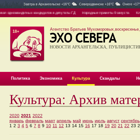
Завтра в
Архангельске +16°C
Северодвинске +16°C
Онеге +17
ал одномандатных кандидатов в депутаты ГД
Народные приметы 9 августа
Клещи
Агентство Братьев Мухоморовых,воскресенье, 
18+
НОВОСТИ АРХАНГЕЛЬСКА, ПУБЛИЦИСТИ
Политика
Экономика
Культура
Скандалы
Н
Культура: Архив мате
2020
2021
2022
январь
февраль
март
апрель
май
июнь
июль
август
сентябрь
1
2
3
4
5
6
7
8
9
10
11
12
13
14
15
16
17
18
19
20
21
22
23
2