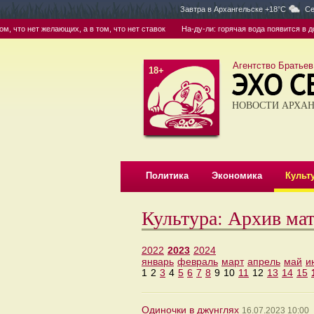
Завтра в
Архангельске +18°C
Се
 что нет желающих, а в том, что нет ставок
На-ду-ли: горячая вода появится в дом
Агентство Братьев
18+
НОВОСТИ АРХАН
Политика
Экономика
Культ
Культура: Архив ма
2022
2023
2024
январь
февраль
март
апрель
май
и
1
2
3
4
5
6
7
8
9
10
11
12
13
14
15
Одиночки в джунглях
16.07.2023 10:00