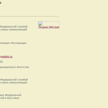
а.
 Федеральной службой
ассовых коммуникаций
анизация «Ассоциация
yandex.ru
.
50.
рмационного Агентства
 Федеральной службой
ассовых коммуникаций
ано Федеральной
огий и массовых