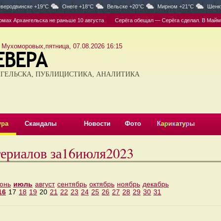
веродвинске +19°C
Онеге +18°C
Вельске +20°C
Мирном +21°C
Шенк
ах Архангельска не раньше 10 августа
Серёга обещал — Серёга сделал. В Маймакс
 Мухоморовых,пятница, 07.08.2026 16:15
ГЕЛЬСКА, ПУБЛИЦИСТИКА, АНАЛИТИКА
ура
Скандалы
Новости
Фото
К
а
р
и
к
а
т
у
р
ы
териалов за16июля2023
юнь
июль
август
сентябрь
октябрь
ноябрь
декабрь
16
17
18
19
20
21
22
23
24
25
26
27
28
29
30
31