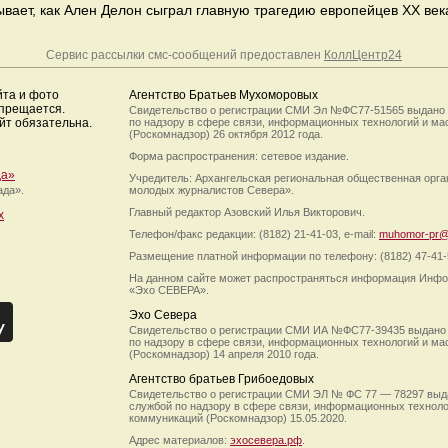
вает, как Ален Делон сыграл главную трагедию европейцев ХХ век
Сервис рассылки смс-сообщений предоставлен
КоллЦентр24
йта и фото
Агентство Братьев Мухоморовых
апрещается.
Свидетельство о регистрации СМИ Эл №ФС77-51565 выдано
йт обязательна.
по надзору в сфере связи, информационных технологий и м
(Роскомнадзор) 26 октября 2012 года.
Форма распространения: сетевое издание.
да»
Учредитель: Архангельская региональная общественная орг
ада».
молодых журналистов Севера».
Главный редактор Азовский Илья Викторович.
х
Телефон/факс редакции: (8182) 21-41-03, e-mail:
muhomor-pr@
Размещение платной информации по телефону: (8182) 47-41-
На данном сайте может распространяться информация Инфо
«Эхо СЕВЕРА».
Эхо Севера
Свидетельство о регистрации СМИ ИА №ФС77-39435 выдано
по надзору в сфере связи, информационных технологий и м
(Роскомнадзор) 14 апреля 2010 года.
Агентство братьев Грибоедовых
Свидетельство о регистрации СМИ ЭЛ № ФС 77 — 78297 выд
службой по надзору в сфере связи, информационных технол
коммуникаций (Роскомнадзор) 15.05.2020.
Адрес материалов:
эхосевера.рф
.