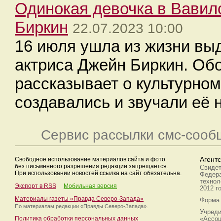
Одинокая девочка в Вавил
Биркин
22.07.2023 10:00
16 июля ушла из жизни вы
актриса Джейн Биркин. О
рассказывает о культурном
создавались и звучали её 
Сервис рассылки смс-сооб
Свободное использование материалов сайта и фото
Агент
без письменного разрешения редакции запрещается.
Свидет
При использовании новостей ссылка на сайт обязательна.
Федера
технол
Экспорт в RSS
Мобильная версия
2012 г
Материалы газеты «Правда Северо-Запада»
Форма 
По материалам редакции
«Правды Северо-Запада».
Учреди
Политика обработки персональных данных
«Ассоц