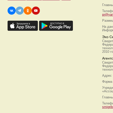
Главны
Телефо
pr@yan
Размещ
На дан
Информ
Эхо С
Свидет
Федера
технол
2010 г
Агент
Свидет
Федера
технол
Адрес
Форма 
Учреди
«Ассоц
Главны
Телефо
smigri