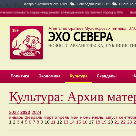
Завтра в
Архангельске +20°C
Северодвинске +21°C
Онеге +21
ская готовность парка «Над рекой» в Новодвинске составляет порядка 70%
Вывоз 
Агентство Братьев Мухоморовых,пятница, 07.0
18+
НОВОСТИ АРХАНГЕЛЬСКА, ПУБЛИЦИСТИ
Политика
Экономика
Культура
Скандалы
Н
Культура: Архив мат
2022
2023
2024
январь
февраль
март
апрель
май
июнь
июль
август
сентябр
1
2
3
4
5
6
7
8
9
10
11
12
13
14
15
16
17
18
19
20
21
22
23
2