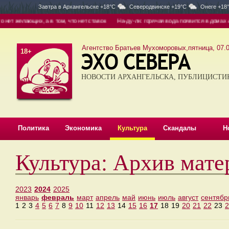
Завтра в
Архангельске +18°C
Северодвинске +19°C
Онеге +18
т желающих, а в том, что нет ставок
На-ду-ли: горячая вода появится в домах Арх
Агентство Братьев Мухоморовых,пятница, 07.0
18+
НОВОСТИ АРХАНГЕЛЬСКА, ПУБЛИЦИСТИ
Политика
Экономика
Культура
Скандалы
Н
Культура: Архив мате
2023
2024
2025
январь
февраль
март
апрель
май
июнь
июль
август
сентябр
1
2
3
4
5
6
7
8
9
10
11
12
13
14
15
16
17
18
19
20
21
22
23
2