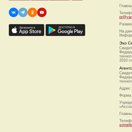
Главны
Телефо
pr@yan
Размещ
На дан
Информ
Эхо С
Свидет
Федера
технол
2010 г
Агент
Свидет
Федера
технол
Адрес
Форма 
Учреди
«Ассоц
Главны
Телефо
smigri