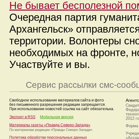
Не бывает бесполезной п
Очередная партия гуманита
Архангельск» отправляетс
территории. Волонтеры сн
необходимых на фронте, н
Участвуйте и вы.
Сервис рассылки смс-сооб
Свободное использование материалов сайта и фото
Агент
без письменного разрешения редакции запрещается.
Свидет
При использовании новостей ссылка на сайт обязательна.
Федера
технол
Экспорт в RSS
Мобильная версия
2012 г
Материалы газеты «Правда Северо-Запада»
Форма 
По материалам редакции
«Правды Северо-Запада».
Учреди
Политика обработки персональных данных
«Ассоц