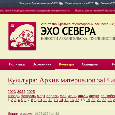
Завтра в
Архангельске +16°C
Северодвинске +17°C
Онеге +17
 но всё ещё доставляют гражданам неприятности
Вода в домах жителей Архангель
Агентство Братьев Мухоморовых,воскресенье, 
18+
НОВОСТИ АРХАНГЕЛЬСКА, ПУБЛИЦИСТИ
Политика
Экономика
Культура
Скандалы
Н
Культура: Архив материалов за14
2023
2024
2025
январь
февраль
март
апрель
май
июнь
июль
август
сентябр
1
2
3
4
5
6
7
8
9
10
11
12
13
14
15
16
17
18
19
20
21
22
23
2
Верните время
14.07.2024 14:52