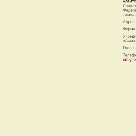
Агент
Свидет
Федера
технол
Адрес
Форма 
Учреди
«Ассоц
Главны
Телефо
smigri