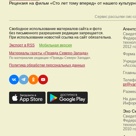
Рецензия на фильм «Сто лет тому вперед» от нашего культурн
Сервис рассылки смс-
Свободное использование материалов сайта и фото
Агент
без письменного разрешения редакции запрещается.
Свидет
При использовании новостей ссылка на сайт обязательна.
Федера
технол
Экспорт в RSS
Мобильная версия
2012 г
Материалы газеты «Правда Северо-Запада»
Форма 
По материалам редакции
«Правды Северо-Запада».
Учреди
Политика обработки персональных данных
«Ассоц
Главны
Телефо
pr@yan
Размещ
На дан
Информ
Эхо С
Свидет
Федера
технол
2010 г