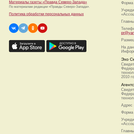
Материалы газеты «Правда Северо-Запада»
Форма 
По материалам редакции
«Правды Северо-Запада».
Учреди
Политика обработки персональных данных
«Ассоц
Главны
Телефо
pr@yan
Размещ
На дан
Информ
Эхо С
Свидет
Федера
технол
2010 г
Агент
Свидет
Федера
технол
Адрес
Форма 
Учреди
«Ассоц
Главны