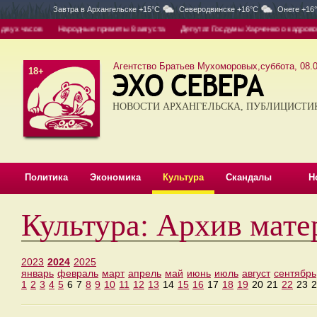
Завтра в
Архангельске +15°C
Северодвинске +16°C
Онеге +16
ух часов
Народные приметы 8 августа
Депутат Госдумы Харченко о кадровом гол
Агентство Братьев Мухоморовых,суббота, 08.0
18+
НОВОСТИ АРХАНГЕЛЬСКА, ПУБЛИЦИСТИ
Политика
Экономика
Культура
Скандалы
Н
Культура: Архив мате
2023
2024
2025
январь
февраль
март
апрель
май
июнь
июль
август
сентябрь
1
2
3
4
5
6
7
8
9
10
11
12
13
14
15
16
17
18
19
20
21
22
23
2