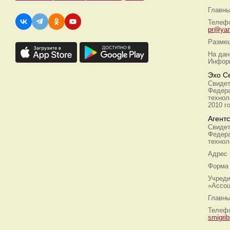
Главны
Телефо
pr@yan
Размещ
На дан
Информ
Эхо С
Свидет
Федера
технол
2010 г
Агент
Свидет
Федера
технол
Адрес
Форма 
Учреди
«Ассоц
Главны
Телефо
smigri