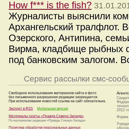
How f*** is the fish?
31.01.20
Журналисты выяснили ком
Архангельский тралфлот. В
Озерского, Антипина, семь
Вирма, кладбище рыбных 
под банковским залогом. В
Сервис рассылки смс-сооб
Свободное использование материалов сайта и фото
Агент
без письменного разрешения редакции запрещается.
Свидет
При использовании новостей ссылка на сайт обязательна.
Федера
технол
Экспорт в RSS
Мобильная версия
2012 г
Материалы газеты «Правда Северо-Запада»
Форма 
По материалам редакции
«Правды Северо-Запада».
Учреди
Политика обработки персональных данных
«Ассоц