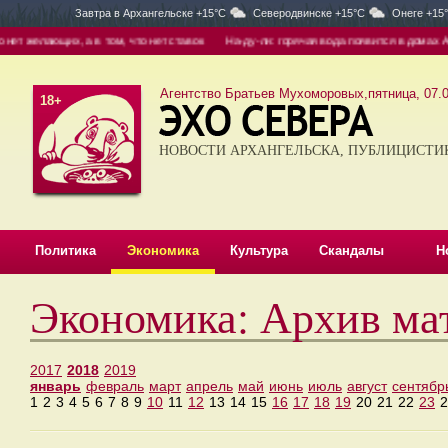
Завтра в
Архангельске +15°C
Северодвинске +15°C
Онеге +15
т желающих, а в том, что нет ставок
На-ду-ли: горячая вода появится в домах Арха
Агентство Братьев Мухоморовых,пятница, 07.0
18+
НОВОСТИ АРХАНГЕЛЬСКА, ПУБЛИЦИСТИ
Политика
Экономика
Культура
Скандалы
Н
Экономика: Архив ма
2017
2018
2019
январь
февраль
март
апрель
май
июнь
июль
август
сентябр
1
2
3
4
5
6
7
8
9
10
11
12
13
14
15
16
17
18
19
20
21
22
23
2