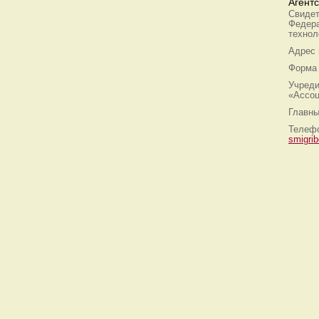
Агент
Свидет
Федера
технол
Адрес
Форма 
Учреди
«Ассоц
Главны
Телефо
smigri