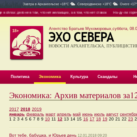
Завтра в
Архангельске +18°C
Северодвинске +18°C
Онеге +17
ёлах: дело не в том, что нет желающих, а в том, что нет ставок
На-ду-ли: горячая
Агентство Братьев Мухоморовых,суббота, 08.0
18+
НОВОСТИ АРХАНГЕЛЬСКА, ПУБЛИЦИСТИ
Политика
Экономика
Культура
Скандалы
Н
Экономика: Архив материалов за1
2017
2018
2019
январь
февраль
март
апрель
май
июнь
июль
август
сентябр
1
2
3
4
5
6
7
8
9
10
11
12
13
14
15
16
17
18
19
20
21
22
23
2
Вот тебе, бабушка, и Юрьев день
12.01.2018 09:20