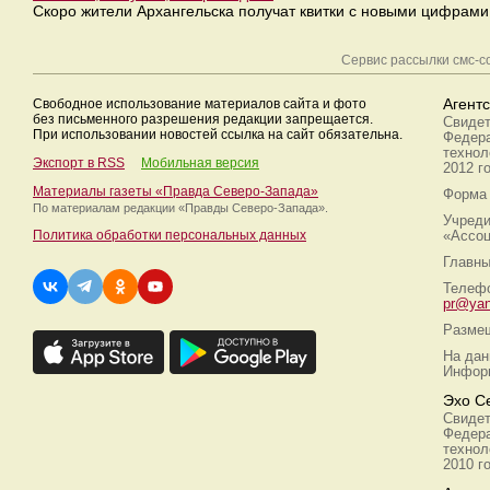
Скоро жители Архангельска получат квитки с новыми цифрами
Сервис рассылки смс-
Свободное использование материалов сайта и фото
Агент
без письменного разрешения редакции запрещается.
Свидет
При использовании новостей ссылка на сайт обязательна.
Федера
технол
Экспорт в RSS
Мобильная версия
2012 г
Материалы газеты «Правда Северо-Запада»
Форма 
По материалам редакции
«Правды Северо-Запада».
Учреди
Политика обработки персональных данных
«Ассоц
Главны
Телефо
pr@yan
Размещ
На дан
Информ
Эхо С
Свидет
Федера
технол
2010 г