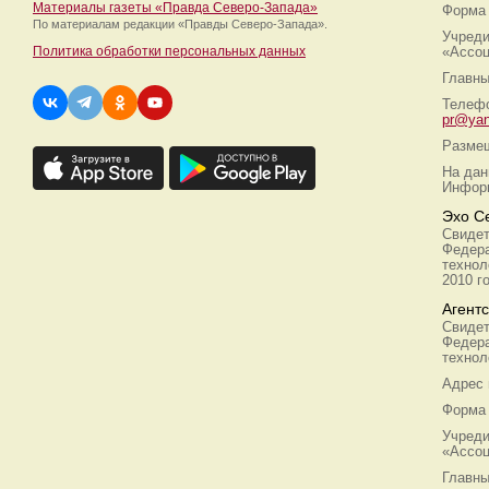
Материалы газеты «Правда Северо-Запада»
Форма 
По материалам редакции
«Правды Северо-Запада».
Учреди
Политика обработки персональных данных
«Ассоц
Главны
Телефо
pr@yan
Размещ
На дан
Информ
Эхо С
Свидет
Федера
технол
2010 г
Агент
Свидет
Федера
технол
Адрес
Форма 
Учреди
«Ассоц
Главны