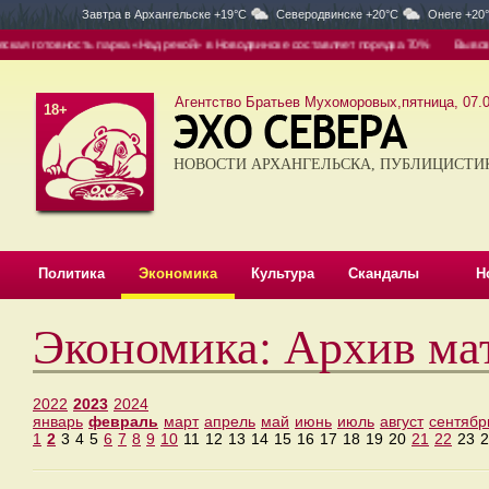
Завтра в
Архангельске +19°C
Северодвинске +20°C
Онеге +20
я готовность парка «Над рекой» в Новодвинске составляет порядка 70%
Вывоз — о
Агентство Братьев Мухоморовых,пятница, 07.0
18+
НОВОСТИ АРХАНГЕЛЬСКА, ПУБЛИЦИСТИ
Политика
Экономика
Культура
Скандалы
Н
Экономика: Архив ма
2022
2023
2024
январь
февраль
март
апрель
май
июнь
июль
август
сентябр
1
2
3
4
5
6
7
8
9
10
11
12
13
14
15
16
17
18
19
20
21
22
23
2