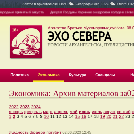
Завтра в
Архангельске +15°C
Северодвинске +16°C
Онеге +16
дные приметы 8 августа
Депутат Госдумы Харченко о кадровом голоде в сёлах: дел
Агентство Братьев Мухоморовых,суббота, 08.0
18+
НОВОСТИ АРХАНГЕЛЬСКА, ПУБЛИЦИСТИ
Политика
Экономика
Культура
Скандалы
Н
Экономика: Архив материалов за
2022
2023
2024
январь
февраль
март
апрель
май
июнь
июль
август
сентябр
1
2
3
4
5
6
7
8
9
10
11
12
13
14
15
16
17
18
19
20
21
22
23
2
Жадность фраера погубит
02.06.2023 12:45