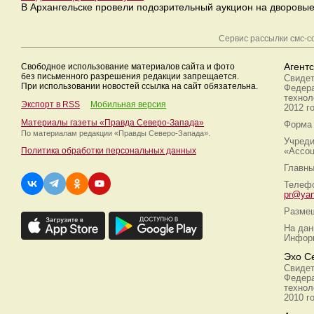
В Архангельске провели подозрительный аукцион на дворовые
Сервис рассылки смс-
Свободное использование материалов сайта и фото
Агент
без письменного разрешения редакции запрещается.
Свидет
При использовании новостей ссылка на сайт обязательна.
Федера
технол
Экспорт в RSS
Мобильная версия
2012 г
Материалы газеты «Правда Северо-Запада»
Форма 
По материалам редакции
«Правды Северо-Запада».
Учреди
Политика обработки персональных данных
«Ассоц
Главны
Телефо
pr@yan
Размещ
На дан
Информ
Эхо С
Свидет
Федера
технол
2010 г