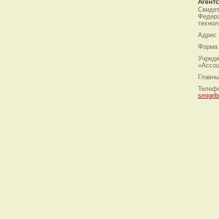
Агент
Свидет
Федера
технол
Адрес
Форма 
Учреди
«Ассоц
Главны
Телефо
smigri