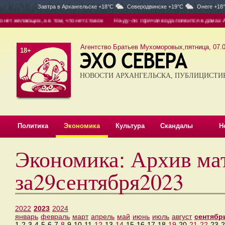
Завтра в
Архангельске +18°C
Северодвинске +19°C
Онеге +18
т желающих, а в том, что нет ставок
На-ду-ли: горячая вода появится в домах Арха
Агентство Братьев Мухоморовых,пятница, 07.0
18+
НОВОСТИ АРХАНГЕЛЬСКА, ПУБЛИЦИСТИ
Политика
Экономика
Культура
Скандалы
Н
Экономика: Архив ма
за29сентября2023
2022
2023
2024
январь
февраль
март
апрель
май
июнь
июль
август
сентябр
1
2
3
4
5
6
7
8
9
10
11
12
13
14
15
16
17
18
19
20
21
22
23
2