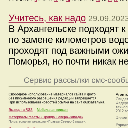
Учитесь, как надо
29.09.202
В Архангельске подходят к
по замене километров вод
проходят под важными ож
Поморья, но почти никак н
Сервис рассылки смс-сооб
Свободное использование материалов сайта и фото
Агент
без письменного разрешения редакции запрещается.
Свидет
При использовании новостей ссылка на сайт обязательна.
Федера
технол
Экспорт в RSS
Мобильная версия
2012 г
Материалы газеты «Правда Северо-Запада»
Форма 
По материалам редакции
«Правды Северо-Запада».
Учреди