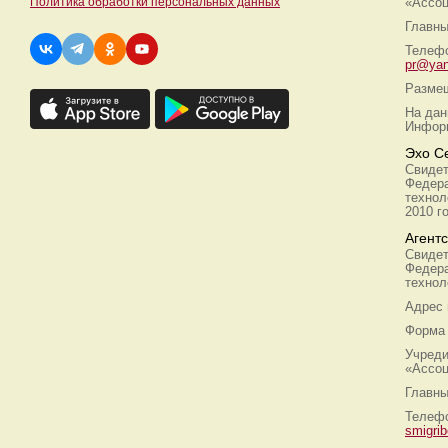
Политика обработки персональных данных
«Ассоц
Главны
Телефо
pr@yan
Размещ
На дан
Информ
Эхо С
Свидет
Федера
технол
2010 г
Агент
Свидет
Федера
технол
Адрес
Форма 
Учреди
«Ассоц
Главны
Телефо
smigri