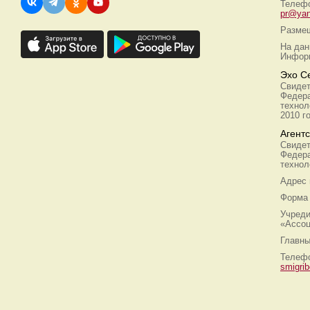
Телефо
pr@yan
Размещ
На дан
Информ
Эхо С
Свидет
Федера
технол
2010 г
Агент
Свидет
Федера
технол
Адрес
Форма 
Учреди
«Ассоц
Главны
Телефо
smigri