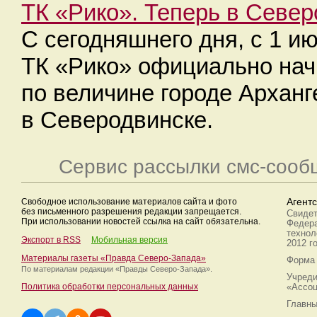
ТК «Рико». Теперь в Севе
С сегодняшнего дня, с 1 
ТК «Рико» официально нач
по величине городе Архан
в Северодвинске.
Сервис рассылки смс-сооб
Свободное использование материалов сайта и фото
Агент
без письменного разрешения редакции запрещается.
Свидет
При использовании новостей ссылка на сайт обязательна.
Федера
технол
Экспорт в RSS
Мобильная версия
2012 г
Материалы газеты «Правда Северо-Запада»
Форма 
По материалам редакции
«Правды Северо-Запада».
Учреди
Политика обработки персональных данных
«Ассоц
Главны