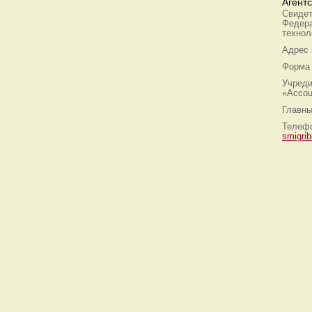
Агент
Свидет
Федера
технол
Адрес
Форма 
Учреди
«Ассоц
Главны
Телефо
smigri