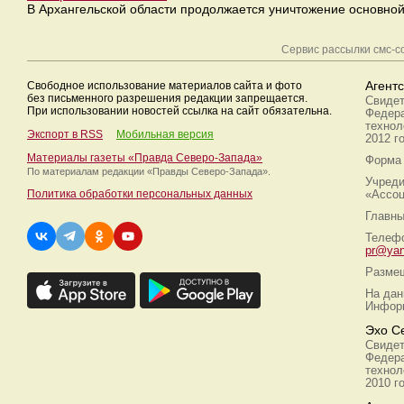
В Архангельской области продолжается уничтожение основной
Сервис рассылки смс-
Свободное использование материалов сайта и фото
Агент
без письменного разрешения редакции запрещается.
Свидет
При использовании новостей ссылка на сайт обязательна.
Федера
технол
Экспорт в RSS
Мобильная версия
2012 г
Материалы газеты «Правда Северо-Запада»
Форма 
По материалам редакции
«Правды Северо-Запада».
Учреди
Политика обработки персональных данных
«Ассоц
Главны
Телефо
pr@yan
Размещ
На дан
Информ
Эхо С
Свидет
Федера
технол
2010 г