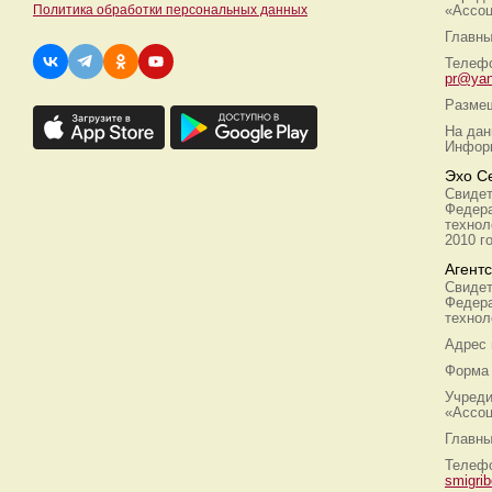
Политика обработки персональных данных
«Ассоц
Главны
Телефо
pr@yan
Размещ
На дан
Информ
Эхо С
Свидет
Федера
технол
2010 г
Агент
Свидет
Федера
технол
Адрес
Форма 
Учреди
«Ассоц
Главны
Телефо
smigri