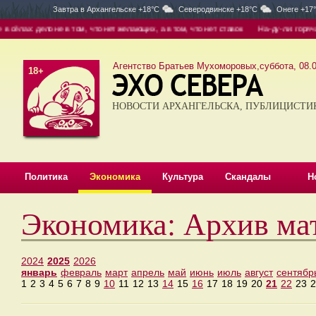
Завтра в
Архангельске +18°C
Северодвинске +18°C
Онеге +17
ёлах: дело не в том, что нет желающих, а в том, что нет ставок
На-ду-ли: горячая
Агентство Братьев Мухоморовых,суббота, 08.0
18+
НОВОСТИ АРХАНГЕЛЬСКА, ПУБЛИЦИСТИ
Политика
Экономика
Культура
Скандалы
Н
Экономика: Архив ма
2024
2025
2026
январь
февраль
март
апрель
май
июнь
июль
август
сентябр
1
2
3
4
5
6
7
8
9
10
11
12
13
14
15
16
17
18
19
20
21
22
23
2