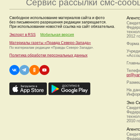
Сервис рассылки смс-сооб
Свободное использование материалов сайта и фото
Агент
без письменного разрешения редакции запрещается.
Свидет
При использовании новостей ссылка на сайт обязательна.
Федера
технол
Экспорт в RSS
Мобильная версия
2012 г
Материалы газеты «Правда Северо-Запада»
Форма 
По материалам редакции
«Правды Северо-Запада».
Учреди
Политика обработки персональных данных
«Ассоц
Главны
Телефо
pr@yan
Размещ
На дан
Информ
Эхо С
Свидет
Федера
технол
2010 г
Агент
Свидет
Федера