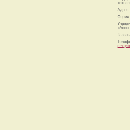
технол
Адрес
Форма 
Учреди
«Ассоц
Главны
Телефо
smigri