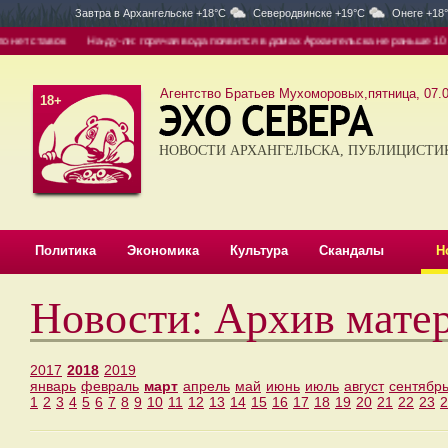
Завтра в
Архангельске +18°C
Северодвинске +19°C
Онеге +18
к
На-ду-ли: горячая вода появится в домах Архангельска не раньше 10 августа
Агентство Братьев Мухоморовых,пятница, 07.0
18+
НОВОСТИ АРХАНГЕЛЬСКА, ПУБЛИЦИСТИ
Политика
Экономика
Культура
Скандалы
Н
Новости: Архив мате
2017
2018
2019
январь
февраль
март
апрель
май
июнь
июль
август
сентябр
1
2
3
4
5
6
7
8
9
10
11
12
13
14
15
16
17
18
19
20
21
22
23
2