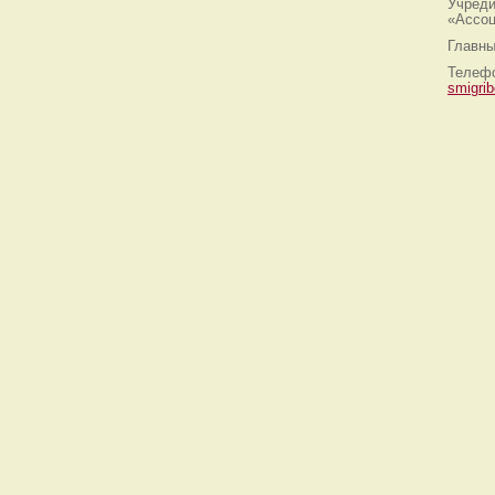
Учреди
«Ассоц
Главны
Телефо
smigri