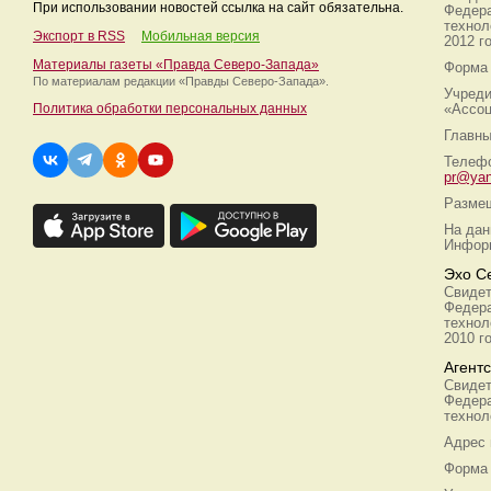
При использовании новостей ссылка на сайт обязательна.
Федера
технол
Экспорт в RSS
Мобильная версия
2012 г
Материалы газеты «Правда Северо-Запада»
Форма 
По материалам редакции
«Правды Северо-Запада».
Учреди
Политика обработки персональных данных
«Ассоц
Главны
Телефо
pr@yan
Размещ
На дан
Информ
Эхо С
Свидет
Федера
технол
2010 г
Агент
Свидет
Федера
технол
Адрес
Форма 