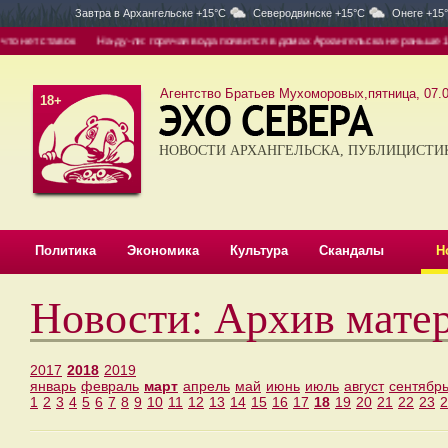
Завтра в
Архангельске +15°C
Северодвинске +15°C
Онеге +15
ок
На-ду-ли: горячая вода появится в домах Архангельска не раньше 10 августа
Агентство Братьев Мухоморовых,пятница, 07.0
18+
НОВОСТИ АРХАНГЕЛЬСКА, ПУБЛИЦИСТИ
Политика
Экономика
Культура
Скандалы
Н
Новости: Архив мате
2017
2018
2019
январь
февраль
март
апрель
май
июнь
июль
август
сентябр
1
2
3
4
5
6
7
8
9
10
11
12
13
14
15
16
17
18
19
20
21
22
23
2