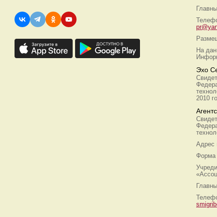
Главны
Телефо
pr@yan
Размещ
На дан
Информ
Эхо С
Свидет
Федера
технол
2010 г
Агент
Свидет
Федера
технол
Адрес
Форма 
Учреди
«Ассоц
Главны
Телефо
smigri