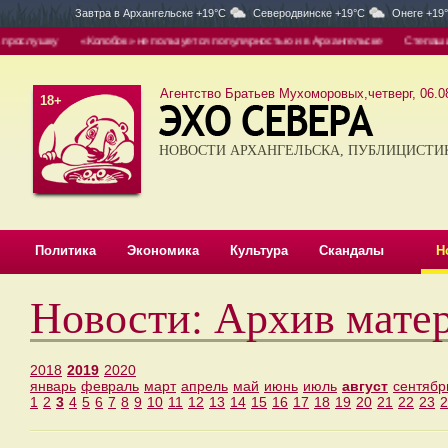
Завтра в
Архангельске +19°C
Северодвинске +19°C
Онеге +19
ослушку
«Колобок» не пользуется популярностью и в Архангельске
Степашин в 
Агентство Братьев Мухоморовых,четверг, 06.08
18+
НОВОСТИ АРХАНГЕЛЬСКА, ПУБЛИЦИСТИ
Политика
Экономика
Культура
Скандалы
Н
Новости: Архив матер
2018
2019
2020
январь
февраль
март
апрель
май
июнь
июль
август
сентябр
1
2
3
4
5
6
7
8
9
10
11
12
13
14
15
16
17
18
19
20
21
22
23
2