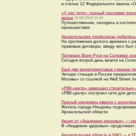
и статью 12 Федерального закона «
«У нас труп»: пьяный пассажир поез
жизни
20.08.2019 11:40
Путешественник, находясь в состоя
происшествия
Архангельские профсоюзы добились 
На протяжении долгого времени с ра
правовые договоры, ввиду чего был
Патриарх Всея Руси на Соловках о
Сегодня второй день визита на Соло
Ещё две мониторинговые станции пр
Четыре станции в России прекратил
Москвы» со ссылкой на Wall Street Jo
«РВК-центр» завершил строительно-
«РВК-центр» построил сети для детс
Пьяный няндомец явился с молотком
Житель города Няндомы подозревает
Архангельской области.
Акция от «Академии здоровья» — ск
В «Академии здоровья» продолжает 
Архангельская область и НАО — в ТО