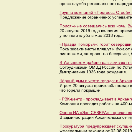
пресс-служба регионального народн
Группа компаний «Прогресс-Строй»
Предложение ограничено: успевайте
Присяжные совещались всю ночь. Вы
20 августа 2019 года коллегия прис
у ночного клуба в мае 2018 года.
«Правда Поморья»: горит северодви
Пока экоактивисты пляшут и бухают
листовками, загорают на бессрочке, 
В Устьянском районе разыскивают п
Сотрудниками ОМВД России по Усть
Дмитриевича 1936 года рождения.
Чёрный дым в черте города: в Архан
Утром 20 августа произошёл пожар в
что горели покрышки.
«РВК-центр» прокладывает в Арханг
Компания проводит работы на 400-м
Опрос ИА «Эхо СЕВЕРА»: горячая вод
В администрации Архангельска отчи
Прокуратура предупреждает скупщик
Федеральным законом от 02.08.201