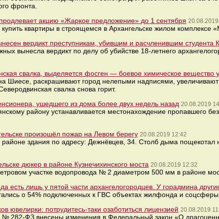
ого фронта.
 продлевает акцию «Жаркое предложение» до 1 сентября
20.08.2019
 купить квартиры в строящемся в Архангельске жилом комплексе «
несен вердикт преступникам, убившим и расчленившим студента 
яжных вынесла вердикт по делу об убийстве 18-летнего архангелог
нская свалка, выделяется фосген — боевое химическое вещество
 на Шиесе, раскрашивают город нелепыми надписями, увеличивают
Северодвинская свалка снова горит.
енсионера, ушедшего из дома более двух недель назад
20.08.2019 14
янскому району устанавливается местонахождение пропавшего бе
гельске произошёл пожар на Левом берегу
20.08.2019 12:42
 районе здания по адресу: Дежнёвцев, 34. Столб дыма пощекотал 
ельске дюкер в районе Кузнечихинского моста
20.08.2019 12:32
етровом участке водопровода № 2 диаметром 500 мм в районе мост
а есть лишь у пятой части архангелогородцев. У горадмина друг
тались о 54% подключенных к ГВС объектах жилфонда и соцсферы
ов ювелирки: потрудитесь-таки озаботиться лицензией
20.08.2019 11
9 № 282-ФЗ внесены изменения в Федеральный закон «О драгоценн