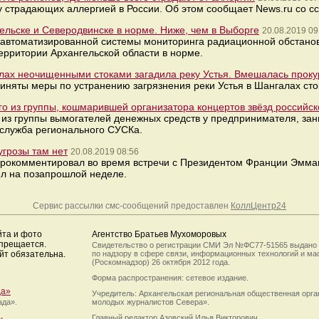
 страдающих аллергией в России. Об этом сообщает News.ru со с
льске и Северодвинске в норме. Ниже, чем в Выборге
20.08.2019 09
автоматизированной системы мониторинга радиационной обстанов
рритории Архангельской области в норме.
ах неочищенными стоками загадила реку Устья. Вмешалась проку
иняты меры по устранению загрязнения реки Устья в Шангалах сто
о из группы, кошмарившей организатора концертов звёзд российск
 из группы вымогателей денежных средств у предпринимателя, з
-служба регионального СУСКа.
угрозы там нет
20.08.2019 08:56
прокомментировал во время встречи с Президентом Франции Эмма
ёл на позапрошлой неделе.
Сервис рассылки смс-сообщений предоставлен
КоллЦентр24
йта и фото
Агентство Братьев Мухоморовых
апрещается.
Свидетельство о регистрации СМИ Эл №ФС77-51565 выдано
йт обязательна.
по надзору в сфере связи, информационных технологий и м
(Роскомнадзор) 26 октября 2012 года.
Форма распространения: сетевое издание.
да»
Учредитель: Архангельская региональная общественная орг
ада».
молодых журналистов Севера».
Главный редактор Азовский Илья Викторович.