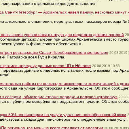
О лицензировании отдельных видов деятельности».
да Санкт-Петербург — Архангельск навёл панику, несколько минут 
нии алкогольного опьянения, перепугал всех пассажиров поезда №
повышения уровня оплаты труда для педагогов детских лагерей
20
ботниками детских лагерей при школах Архангельска вместо трудо
 снижен уровень финансового обеспечения.
смотрел реставрацию Спасо-Преображенского монастыря
20.08.2019 
вки Патриарха всея Руси Кирилла.
екратили передачу данных после ЧП в Нёноксе
20.08.2019 10:53
и передавать данные о ядерных испытаниях после взрыва под Арх
urnal.
монтажные работы по прокладке инженерных коммуникаций к детса
кого сада на улице Карпогорская в Архангельске. Об этом сообщае
 к соседям, обматерил стража порядка и получил «уголовку»
20.08.
ся в публичном оскорблении представителя власти. Об этом сооб
идка 50% пенсионерам на услуги удаления новообразований кожи
2
действовать скидка для пенсионеров на определённые виды услуг.
Пе регионов, где меньше всего страдают от аллергии
20.08.2019 09: