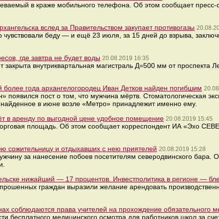
еваемый в краже мобильного телефона. Об этом сообщает пресс-
хангельска вслед за Правительством закупает противогазы
20.08.2
 чувствовали беду — и ещё 23 июля, за 15 дней до взрыва, заключ
есов, где завтра не будет воды
20.08.2019 16:35
дет закрыта внутриквартальная магистраль Д=500 мм от проспекта Л
 более года архангелогородец Иван Детков найден погибшим
20.08
н» появился пост о том, что мужчина мёртв. Стоматологическая эк
, найденное в июне возле «Метро» принадлежит именно ему.
ёт в аренду по выгодной цене удобное помещение
20.08.2019 15:45
торговая площадь. Об этом сообщает корреспондент ИА «Эхо СЕВ
ою сожительницу и отдыхавших с нею приятелей
20.08.2019 15:28
ужчину за нанесение побоев посетителям северодвинского бара. 
и.
гельске нижайший — 17 процентов. Инвестполитика в регионе — бл
опрошенных граждан выразили желание арендовать производствен
онах соблюдаются права учителей на прохождение обязательного 
ти бесплатного медицинского осмотра для работников школ за сче