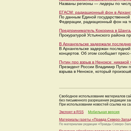
Названы регионы — лидеры по числу
ЕГАСМ: радиационный фон в Арханге
По данным Единой государственной 
Федерации, радиационный фон на те
Предприниматель Кокорина в Шангал
Прокуратурой Устьянского района пр
В Архангельске задержали последнег
В Архангельске задержан последний
концертов. Об этом сообщает пресс
Путин про взрыв в Неноксе: никакой 
Президент России Владимир Путин 
взрыва в Неноксе, который произош
Свободное использование материалов са
без письменного разрешения редакции з
При использовании новостей ссылка на са
Экспорт в RSS
Мобильная версия
Материалы газеты «Правда Северо-Запа
По материалам редакции
«Правды Северо-Зап