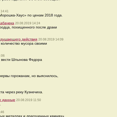
 14:41
Морошка-Хаус» по ценам 2018 года.
Кабачека
20.08.2019 14:24
ородца, похищенного после драки
 удушающего действия
20.08.2019 14:09
 количество мусора своими
:06
з вести Шпынова Федора
нервы горожанам, но выяснилось,
а через реку Кузнечиха.
ие данные
20.08.2019 11:50
.
:46
ых металлах и драгоценных камнях»