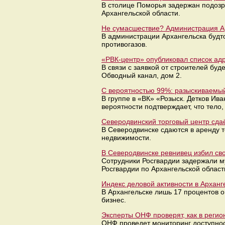
В столице Поморья задержан подозр
Архангельской области.
Не сумасшествие? Администрация Ар
В администрации Архангельска будто
противогазов.
«РВК-центр» опубликовал список адр
В связи с заявкой от строителей бу
Обводный канал, дом 2.
С вероятностью 99%: разыскиваемый
В группе в «ВК» «Розыск. Детков Ива
вероятности подтверждает, что тело
Северодвинский торговый центр сда
В Северодвинске сдаются в аренду 
недвижимости.
В Северодвинске ревнивец избил св
Сотрудники Росгвардии задержали м
Росгвардии по Архангельской област
Индекс деловой активности в Архан
В Архангельске лишь 17 процентов 
бизнес.
Эксперты ОНФ проверят, как в реги
ОНФ проведет мониторинг доступнос