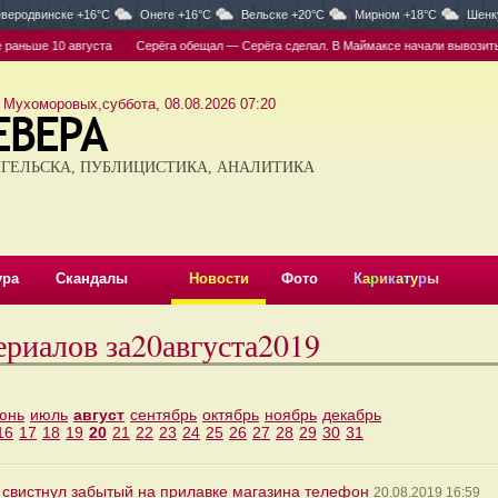
веродвинске +16°C
Онеге +16°C
Вельске +20°C
Мирном +18°C
Шенк
ше 10 августа
Серёга обещал — Серёга сделал. В Маймаксе начали вывозить остан
 Мухоморовых,суббота, 08.08.2026 07:20
ГЕЛЬСКА, ПУБЛИЦИСТИКА, АНАЛИТИКА
ура
Скандалы
Новости
Фото
К
а
р
и
к
а
т
у
р
ы
ериалов за20августа2019
юнь
июль
август
сентябрь
октябрь
ноябрь
декабрь
16
17
18
19
20
21
22
23
24
25
26
27
28
29
30
31
свистнул забытый на прилавке магазина телефон
20.08.2019 16:59