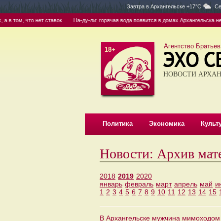
Завтра в
Архангельске +17°C
Се
ом, что нет ставок
На-ду-ли: горячая вода появится в домах Архангельска не рань
Агентство Братьев
18+
НОВОСТИ АРХАН
Политика
Экономика
Культ
Новости: Архив мат
2018
2019
2020
январь
февраль
март
апрель
май
и
1
2
3
4
5
6
7
8
9
10
11
12
13
14
15
В Архангельске мужчина мимоходом 