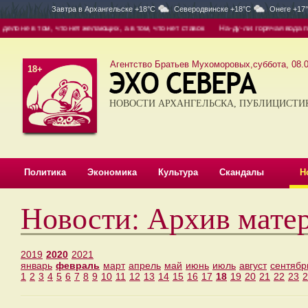
Завтра в
Архангельске +18°C
Северодвинске +18°C
Онеге +17
м, что нет желающих, а в том, что нет ставок
На-ду-ли: горячая вода появится в 
Агентство Братьев Мухоморовых,суббота, 08.0
18+
НОВОСТИ АРХАНГЕЛЬСКА, ПУБЛИЦИСТИ
Политика
Экономика
Культура
Скандалы
Н
Новости: Архив мате
2019
2020
2021
январь
февраль
март
апрель
май
июнь
июль
август
сентябр
1
2
3
4
5
6
7
8
9
10
11
12
13
14
15
16
17
18
19
20
21
22
23
2