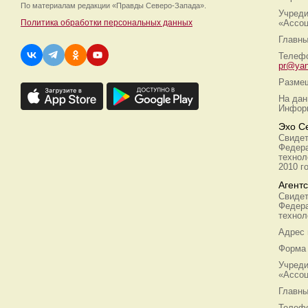
По материалам редакции
«Правды Северо-Запада».
Учреди
Политика обработки персональных данных
«Ассоц
Главны
Телефо
pr@yan
Размещ
На дан
Информ
Эхо С
Свидет
Федера
технол
2010 г
Агент
Свидет
Федера
технол
Адрес
Форма 
Учреди
«Ассоц
Главны