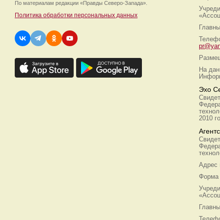
По материалам редакции
«Правды Северо-Запада».
Учреди
Политика обработки персональных данных
«Ассоц
Главны
Телефо
pr@yan
Размещ
На дан
Информ
Эхо С
Свидет
Федера
технол
2010 г
Агент
Свидет
Федера
технол
Адрес
Форма 
Учреди
«Ассоц
Главны
Телефо