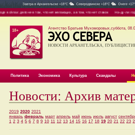
Завтра в
Архангельске +18°C
Северодвинске +18°C
Онеге +17
ело не в том, что нет желающих, а в том, что нет ставок
На-ду-ли: горячая вода п
Агентство Братьев Мухоморовых,суббота, 08.0
18+
НОВОСТИ АРХАНГЕЛЬСКА, ПУБЛИЦИСТИ
Политика
Экономика
Культура
Скандалы
Н
Новости: Архив мате
2019
2020
2021
январь
февраль
март
апрель
май
июнь
июль
август
сентябр
1
2
3
4
5
6
7
8
9
10
11
12
13
14
15
16
17
18
19
20
21
22
23
2