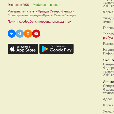
технол
Экспорт в RSS
Мобильная версия
2012 г
Материалы газеты «Правда Северо-Запада»
Форма 
По материалам редакции
«Правды Северо-Запада».
Учреди
Политика обработки персональных данных
«Ассоц
Главны
Телефо
pr@yan
Размещ
На дан
Информ
Эхо С
Свидет
Федера
технол
2010 г
Агент
Свидет
Федера
технол
Адрес
Форма 
Учреди