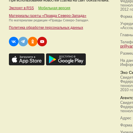
При использовании новостей ссылка на сайт обязательна.
Федера
технол
Экспорт в RSS
Мобильная версия
2012 г
Материалы газеты «Правда Северо-Запада»
Форма 
По материалам редакции
«Правды Северо-Запада».
Учреди
Политика обработки персональных данных
«Ассоц
Главны
Телефо
pr@yan
Размещ
На дан
Информ
Эхо С
Свидет
Федера
технол
2010 г
Агент
Свидет
Федера
технол
Адрес
Форма 
Учреди