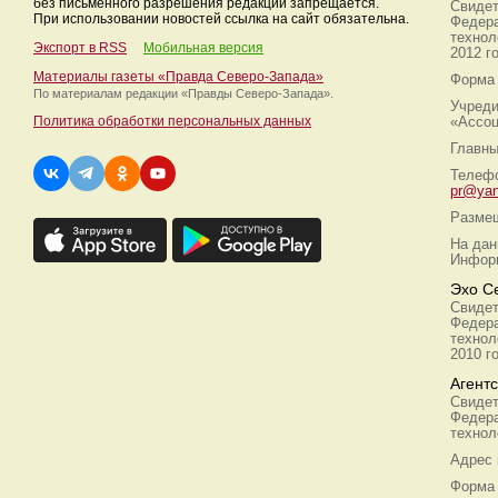
без письменного разрешения редакции запрещается.
Свидет
При использовании новостей ссылка на сайт обязательна.
Федера
технол
Экспорт в RSS
Мобильная версия
2012 г
Материалы газеты «Правда Северо-Запада»
Форма 
По материалам редакции
«Правды Северо-Запада».
Учреди
Политика обработки персональных данных
«Ассоц
Главны
Телефо
pr@yan
Размещ
На дан
Информ
Эхо С
Свидет
Федера
технол
2010 г
Агент
Свидет
Федера
технол
Адрес
Форма 