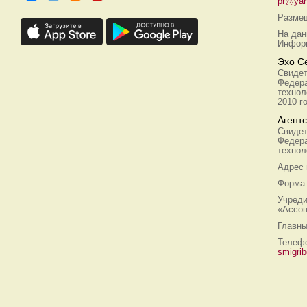
pr@yan
Размещ
На дан
Информ
Эхо С
Свидет
Федера
технол
2010 г
Агент
Свидет
Федера
технол
Адрес
Форма 
Учреди
«Ассоц
Главны
Телефо
smigri