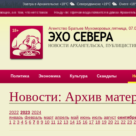
Завтра в
Архангельске +18°C
Северодвинске +19°C
Онеге +18
м, что нет ставок
На-ду-ли: горячая вода появится в домах Архангельска не раньш
Агентство Братьев Мухоморовых,пятница, 07.0
18+
НОВОСТИ АРХАНГЕЛЬСКА, ПУБЛИЦИСТИ
Политика
Экономика
Культура
Скандалы
Н
Новости: Архив мате
2022
2023
2024
январь
февраль
март
апрель
май
июнь
июль
август
сентябр
1
2
3
4
5
6
7
8
9
10
11
12
13
14
15
16
17
18
19
20
21
22
23
2