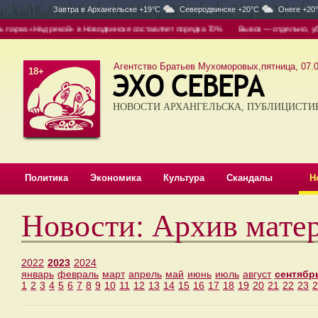
Завтра в
Архангельске +19°C
Северодвинске +20°C
Онеге +20
д рекой» в Новодвинске составляет порядка 70%
Вывоз — отдельно, уборка — отде
Агентство Братьев Мухоморовых,пятница, 07.0
18+
НОВОСТИ АРХАНГЕЛЬСКА, ПУБЛИЦИСТИ
Политика
Экономика
Культура
Скандалы
Н
Новости: Архив мате
2022
2023
2024
январь
февраль
март
апрель
май
июнь
июль
август
сентябр
1
2
3
4
5
6
7
8
9
10
11
12
13
14
15
16
17
18
19
20
21
22
23
2