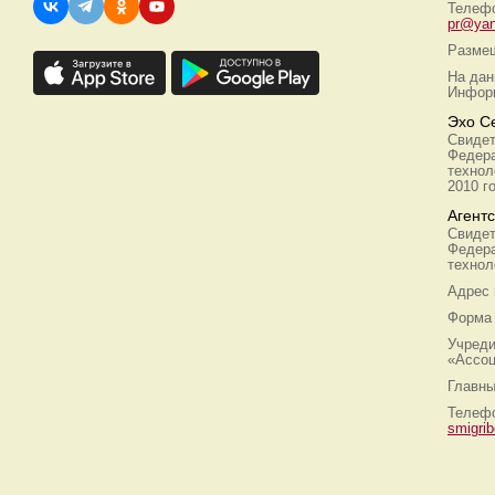
Телефо
pr@yan
Размещ
На дан
Информ
Эхо С
Свидет
Федера
технол
2010 г
Агент
Свидет
Федера
технол
Адрес
Форма 
Учреди
«Ассоц
Главны
Телефо
smigri