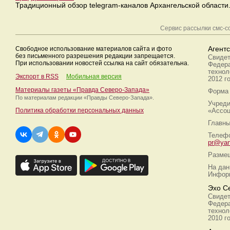
Традиционный обзор telegram-каналов Архангельской области
Сервис рассылки смс-
Свободное использование материалов сайта и фото
Агент
без письменного разрешения редакции запрещается.
Свидет
При использовании новостей ссылка на сайт обязательна.
Федера
технол
Экспорт в RSS
Мобильная версия
2012 г
Материалы газеты «Правда Северо-Запада»
Форма 
По материалам редакции
«Правды Северо-Запада».
Учреди
Политика обработки персональных данных
«Ассоц
Главны
Телефо
pr@yan
Размещ
На дан
Информ
Эхо С
Свидет
Федера
технол
2010 г