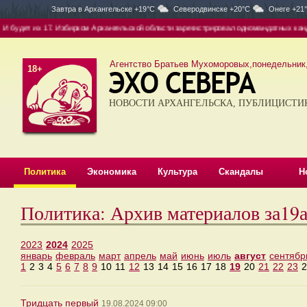
Завтра в
Архангельске +19°C
Северодвинске +20°C
Онеге +21
 будет их 17. Избирком Архангельской области зарегистрировал одномандатных кандид
Агентство Братьев Мухоморовых,понедельник, 
18+
НОВОСТИ АРХАНГЕЛЬСКА, ПУБЛИЦИСТИ
Политика
Экономика
Культура
Скандалы
Н
Политика: Архив материалов за19
2023
2024
2025
январь
февраль
март
апрель
май
июнь
июль
август
сентябр
1
2
3
4
5
6
7
8
9
10
11
12
13
14
15
16
17
18
19
20
21
22
23
2
Тридцать первый
19.08.2024 09:00