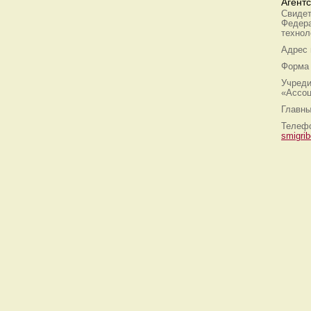
Агент
Свидет
Федера
технол
Адрес
Форма 
Учреди
«Ассоц
Главны
Телефо
smigri