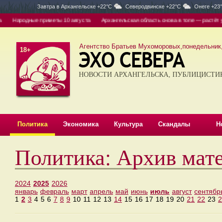
Завтра в
Архангельске +22°C
Северодвинске +22°C
Онеге +23
Народные приметы 10 августа
Архангельская область снова в топе — растёт ур
Агентство Братьев Мухоморовых,понедельник, 
18+
НОВОСТИ АРХАНГЕЛЬСКА, ПУБЛИЦИСТИ
Политика
Экономика
Культура
Скандалы
Н
Политика: Архив мат
2024
2025
2026
январь
февраль
март
апрель
май
июнь
июль
август
сентябр
1
2
3
4
5
6
7
8
9
10
11
12
13
14
15
16
17
18
19
20
21
22
23
2