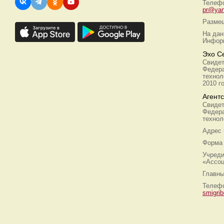
Телефо
pr@yan
Размещ
На дан
Информ
Эхо С
Свидет
Федера
технол
2010 г
Агент
Свидет
Федера
технол
Адрес
Форма 
Учреди
«Ассоц
Главны
Телефо
smigri