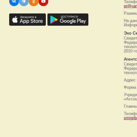
Телефо
pr@yan
Размещ
На дан
Информ
Эхо С
Свидет
Федера
технол
2010 г
Агент
Свидет
Федера
технол
Адрес
Форма 
Учреди
«Ассоц
Главны
Телефо
smigri