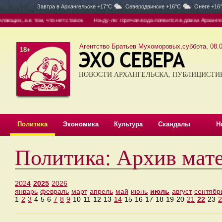
Завтра в
Архангельске +17°C
Северодвинске +16°C
Онеге +16
щих, а в том, что нет ставок
На-ду-ли: горячая вода появится в домах Архангельс
Агентство Братьев Мухоморовых,суббота, 08.0
18+
НОВОСТИ АРХАНГЕЛЬСКА, ПУБЛИЦИСТИ
Политика
Экономика
Культура
Скандалы
Н
Политика: Архив мат
2024
2025
2026
январь
февраль
март
апрель
май
июнь
июль
август
сентябр
1
2
3
4
5
6
7
8
9
10
11
12
13
14
15
16
17
18
19
20
21
22
23
2