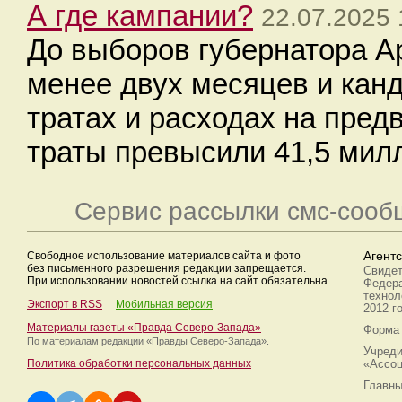
А где кампании?
22.07.2025 
До выборов губернатора А
менее двух месяцев и кан
тратах и расходах на пре
траты превысили 41,5 мил
Сервис рассылки смс-сооб
Свободное использование материалов сайта и фото
Агент
без письменного разрешения редакции запрещается.
Свидет
При использовании новостей ссылка на сайт обязательна.
Федера
технол
Экспорт в RSS
Мобильная версия
2012 г
Материалы газеты «Правда Северо-Запада»
Форма 
По материалам редакции
«Правды Северо-Запада».
Учреди
Политика обработки персональных данных
«Ассоц
Главны