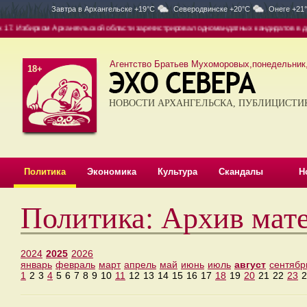
Завтра в
Архангельске +19°C
Северодвинске +20°C
Онеге +21
7. Избирком Архангельской области зарегистрировал одномандатных кандидатов в деп
Агентство Братьев Мухоморовых,понедельник, 
18+
НОВОСТИ АРХАНГЕЛЬСКА, ПУБЛИЦИСТИ
Политика
Экономика
Культура
Скандалы
Н
Политика: Архив мате
2024
2025
2026
январь
февраль
март
апрель
май
июнь
июль
август
сентябр
1
2
3
4
5
6
7
8
9
10
11
12
13
14
15
16
17
18
19
20
21
22
23
2