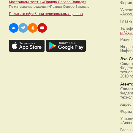
Материалы газеты «Правда Северо-Запада»
Форма 
По материалам редакции
«Правды Северо-Запада».
Учреди
Политика обработки персональных данных
«Ассоц
Главны
Телефо
pr@yan
Размещ
На дан
Информ
Эхо С
Свидет
Федера
технол
2010 г
Агент
Свидет
Федера
технол
Адрес
Форма 
Учреди
«Ассоц
Главны