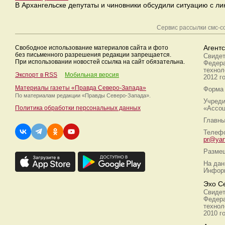
В Архангельске депутаты и чиновники обсудили ситуацию с ли
Сервис рассылки смс-
Свободное использование материалов сайта и фото
Агент
без письменного разрешения редакции запрещается.
Свидет
При использовании новостей ссылка на сайт обязательна.
Федера
технол
Экспорт в RSS
Мобильная версия
2012 г
Материалы газеты «Правда Северо-Запада»
Форма 
По материалам редакции
«Правды Северо-Запада».
Учреди
Политика обработки персональных данных
«Ассоц
Главны
Телефо
pr@yan
Размещ
На дан
Информ
Эхо С
Свидет
Федера
технол
2010 г