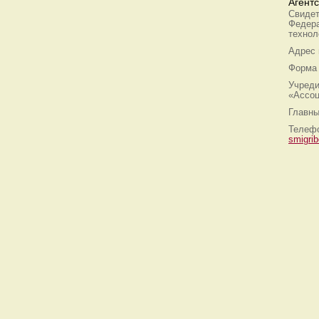
Агент
Свидет
Федера
технол
Адрес
Форма 
Учреди
«Ассоц
Главны
Телефо
smigri