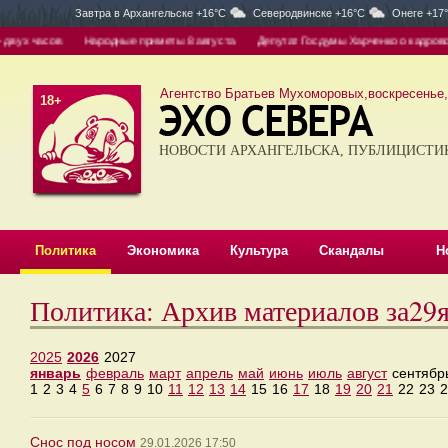
Завтра в
Архангельске +16°C
Северодвинске +16°C
Онеге +17
ух часов
Народные приметы 8 августа
Депутат Госдумы Харченко о кадровом го
Агентство Братьев Мухоморовых,воскресенье, 
18+
НОВОСТИ АРХАНГЕЛЬСКА, ПУБЛИЦИСТИ
Политика
Экономика
Культура
Скандалы
Н
Политика: Архив материалов за29
2025
2026
2027
январь
февраль
март
апрель
май
июнь
июль
август
сентябр
1
2
3
4
5
6
7
8
9
10
11
12
13
14
15
16
17
18
19
20
21
22
23
2
Снос под носом
29.01.2026 17:50