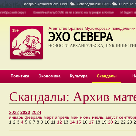
Завтра в
Архангельске +19°C
Северодвинске +20°C
Онеге +21
рьский округ
Хоккейный клуб УЛК взял золото на турнире в Китае
И будет их 1
Агентство Братьев Мухоморовых,понедельник, 
18+
НОВОСТИ АРХАНГЕЛЬСКА, ПУБЛИЦИСТИ
Политика
Экономика
Культура
Скандалы
Н
Скандалы: Архив мат
2022
2023
2024
январь
февраль
март
апрель
май
июнь
июль
август
сентябр
1
2
3
4
5
6
7
8
9
10
11
12
13
14
15
16
17
18
19
20
21
22
23
2