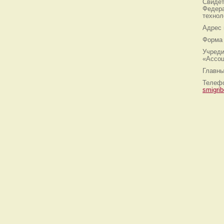
Свидет
Федера
технол
Адрес
Форма 
Учреди
«Ассоц
Главны
Телефо
smigri