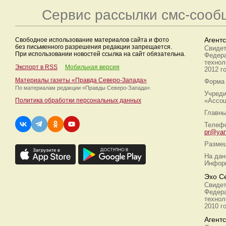
Сервис рассылки смс-сооб
Свободное использование материалов сайта и фото
Агент
без письменного разрешения редакции запрещается.
Свидет
При использовании новостей ссылка на сайт обязательна.
Федера
технол
Экспорт в RSS
Мобильная версия
2012 г
Материалы газеты «Правда Северо-Запада»
Форма 
По материалам редакции
«Правды Северо-Запада».
Учреди
Политика обработки персональных данных
«Ассоц
Главны
Телефо
pr@yan
Размещ
На дан
Информ
Эхо С
Свидет
Федера
технол
2010 г
Агент