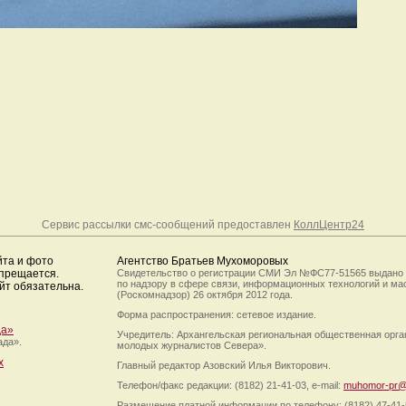
Сервис рассылки смс-сообщений предоставлен
КоллЦентр24
йта и фото
Агентство Братьев Мухоморовых
апрещается.
Свидетельство о регистрации СМИ Эл №ФС77-51565 выдано
по надзору в сфере связи, информационных технологий и м
йт обязательна.
(Роскомнадзор) 26 октября 2012 года.
Форма распространения: сетевое издание.
да»
Учредитель: Архангельская региональная общественная орг
ада».
молодых журналистов Севера».
х
Главный редактор Азовский Илья Викторович.
Телефон/факс редакции: (8182) 21-41-03, e-mail:
muhomor-pr@
Размещение платной информации по телефону: (8182) 47-41-