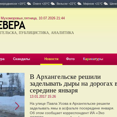
веродвинске +19°C
Онеге +20°C
Вельске +22°C
Мирном +21°C
Шенк
 Мухоморовых,пятница, 10.07.2026 21:44
ГЕЛЬСКА, ПУБЛИЦИСТИКА, АНАЛИТИКА
ура
Скандалы
Новости
Фото
К
а
р
и
к
а
т
у
р
ы
В Архангельске решили
заделывать дыры на дорогах 
середине января
13.01.2017 15:26
На улице Павла Усова в Архангельске решили
заделывать ямы в асфальте посередине января.
Об этом сообщает корреспондент ИА «Эхо