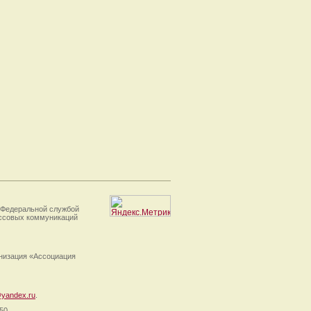
 Федеральной службой
ассовых коммуникаций
анизация «Ассоциация
yandex.ru
.
50.