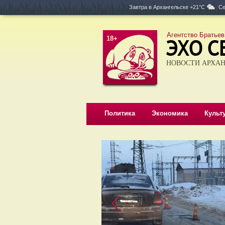
Завтра в
Архангельске +21°C
Се
Агентство Братьев
18+
НОВОСТИ АРХАН
Политика
Экономика
Культ