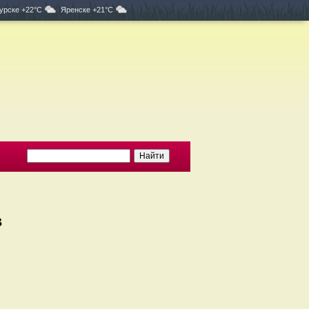
урске +22°C
Яренске +21°C
в