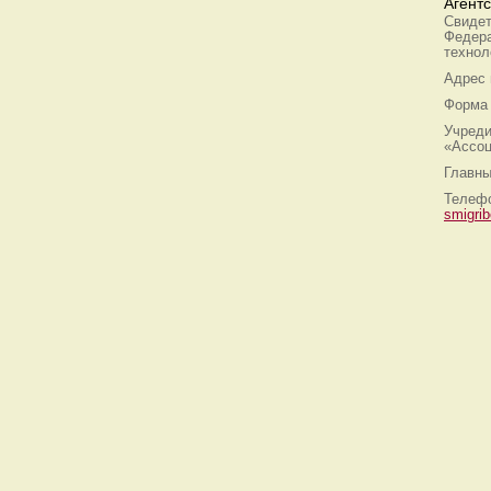
Агент
Свидет
Федера
технол
Адрес
Форма 
Учреди
«Ассоц
Главны
Телефо
smigri