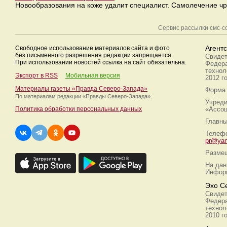
Новообразования на коже удалит специалист. Самолечение ч
Сервис рассылки смс-
Свободное использование материалов сайта и фото
Агент
без письменного разрешения редакции запрещается.
Свидет
При использовании новостей ссылка на сайт обязательна.
Федера
технол
Экспорт в RSS
Мобильная версия
2012 г
Материалы газеты «Правда Северо-Запада»
Форма 
По материалам редакции
«Правды Северо-Запада».
Учреди
Политика обработки персональных данных
«Ассоц
Главны
Телефо
pr@yan
Размещ
На дан
Информ
Эхо С
Свидет
Федера
технол
2010 г