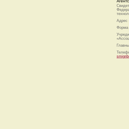
Агент
Свидет
Федера
технол
Адрес
Форма 
Учреди
«Ассоц
Главны
Телефо
smigri