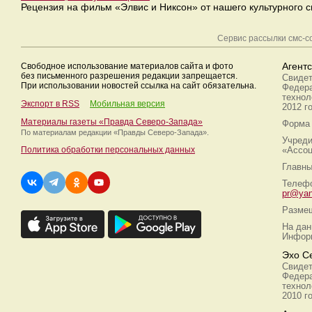
Рецензия на фильм «Элвис и Никсон» от нашего культурного с
Сервис рассылки смс-
Свободное использование материалов сайта и фото
Агент
без письменного разрешения редакции запрещается.
Свидет
При использовании новостей ссылка на сайт обязательна.
Федера
технол
Экспорт в RSS
Мобильная версия
2012 г
Материалы газеты «Правда Северо-Запада»
Форма 
По материалам редакции
«Правды Северо-Запада».
Учреди
Политика обработки персональных данных
«Ассоц
Главны
Телефо
pr@yan
Размещ
На дан
Информ
Эхо С
Свидет
Федера
технол
2010 г