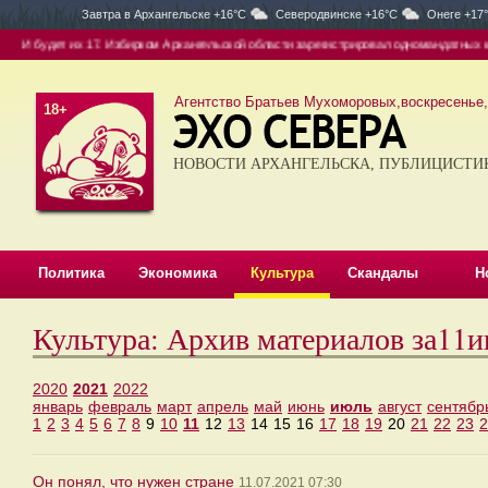
Завтра в
Архангельске +16°C
Северодвинске +16°C
Онеге +17
И будет их 17. Избирком Архангельской области зарегистрировал одномандатных кан
Агентство Братьев Мухоморовых,воскресенье, 
18+
НОВОСТИ АРХАНГЕЛЬСКА, ПУБЛИЦИСТИ
Политика
Экономика
Культура
Скандалы
Н
Культура: Архив материалов за11
2020
2021
2022
январь
февраль
март
апрель
май
июнь
июль
август
сентябр
1
2
3
4
5
6
7
8
9
10
11
12
13
14
15
16
17
18
19
20
21
22
23
2
Он понял, что нужен стране
11.07.2021 07:30