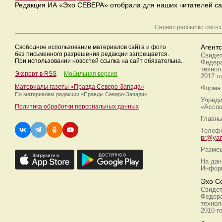
Редакция ИА «Эхо СЕВЕРА» отобрала для наших читателей са
Сервис рассылки смс-
Свободное использование материалов сайта и фото
Агент
без письменного разрешения редакции запрещается.
Свидет
При использовании новостей ссылка на сайт обязательна.
Федера
технол
Экспорт в RSS
Мобильная версия
2012 г
Материалы газеты «Правда Северо-Запада»
Форма 
По материалам редакции
«Правды Северо-Запада».
Учреди
Политика обработки персональных данных
«Ассоц
Главны
Телефо
pr@yan
Размещ
На дан
Информ
Эхо С
Свидет
Федера
технол
2010 г