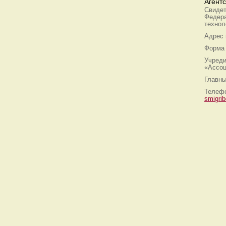
Агент
Свидет
Федера
технол
Адрес
Форма 
Учреди
«Ассоц
Главны
Телефо
smigri