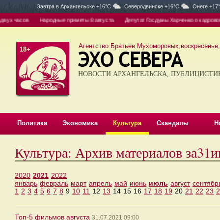
Завтра в
Архангельске +16°C
Северодвинске +16°C
Онеге +17
ух часов
Народные приметы 8 августа
Депутат Госдумы Харченко о кадровом гол
Агентство Братьев Мухоморовых,воскресенье, 
18+
НОВОСТИ АРХАНГЕЛЬСКА, ПУБЛИЦИСТИ
Политика
Экономика
Культура
Скандалы
Н
Культура: Архив материалов за31
2020
2021
2022
январь
февраль
март
апрель
май
июнь
июль
август
сентябр
1
2
3
4
5
6
7
8
9
10
11
12
13
14
15
16
17
18
19
20
21
22
23
2
Топ-5 фильмов августа
31.07.2021 09:00