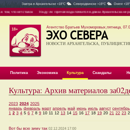
Завтра в
Архангельске +18°C
Северодвинске +19°C
Онеге +18
ом, что нет ставок
На-ду-ли: горячая вода появится в домах Архангельска не рань
Агентство Братьев Мухоморовых,пятница, 07.0
18+
НОВОСТИ АРХАНГЕЛЬСКА, ПУБЛИЦИСТИ
Политика
Экономика
Культура
Скандалы
Н
Культура: Архив материалов за02д
2023
2024
2025
январь
февраль
март
апрель
май
июнь
июль
август
сентябрь
1
2
3
4
5
6
7
8
9
10
11
12
13
14
15
16
17
18
19
20
21
22
23
2
Вот бы всю зиму так
02.12.2024 17:00