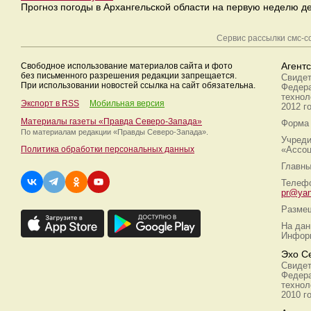
Прогноз погоды в Архангельской области на первую неделю д
Сервис рассылки смс-
Свободное использование материалов сайта и фото
Агент
без письменного разрешения редакции запрещается.
Свидет
При использовании новостей ссылка на сайт обязательна.
Федера
технол
Экспорт в RSS
Мобильная версия
2012 г
Материалы газеты «Правда Северо-Запада»
Форма 
По материалам редакции
«Правды Северо-Запада».
Учреди
Политика обработки персональных данных
«Ассоц
Главны
Телефо
pr@yan
Размещ
На дан
Информ
Эхо С
Свидет
Федера
технол
2010 г