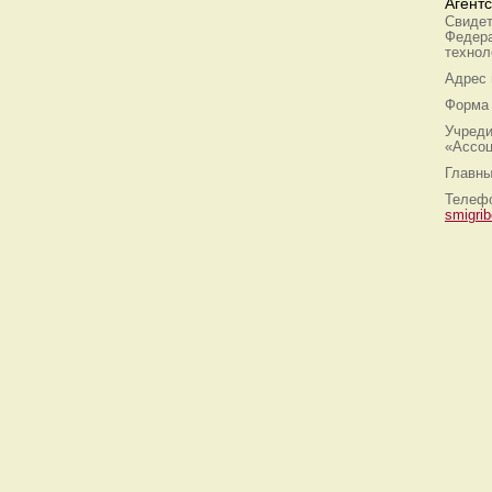
Агент
Свидет
Федера
технол
Адрес
Форма 
Учреди
«Ассоц
Главны
Телефо
smigri