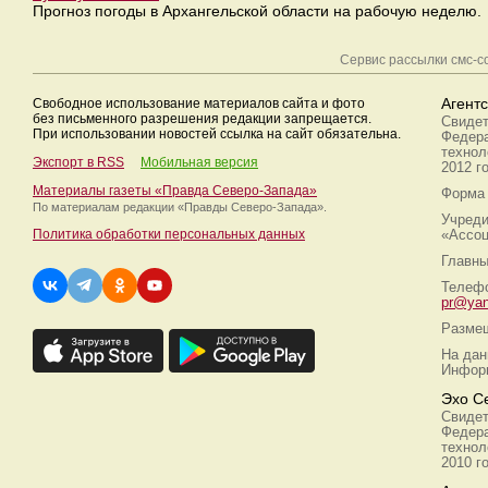
Прогноз погоды в Архангельской области на рабочую неделю.
Сервис рассылки смс-
Свободное использование материалов сайта и фото
Агент
без письменного разрешения редакции запрещается.
Свидет
При использовании новостей ссылка на сайт обязательна.
Федера
технол
Экспорт в RSS
Мобильная версия
2012 г
Материалы газеты «Правда Северо-Запада»
Форма 
По материалам редакции
«Правды Северо-Запада».
Учреди
Политика обработки персональных данных
«Ассоц
Главны
Телефо
pr@yan
Размещ
На дан
Информ
Эхо С
Свидет
Федера
технол
2010 г