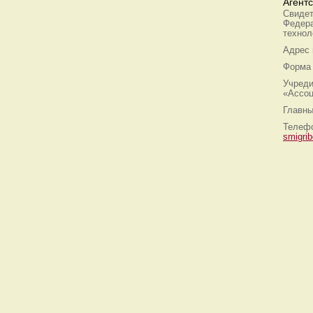
Агент
Свидет
Федера
технол
Адрес
Форма 
Учреди
«Ассоц
Главны
Телефо
smigri