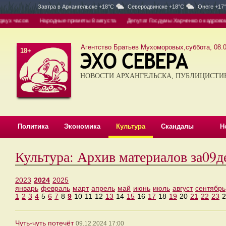
Завтра в
Архангельске +18°C
Северодвинске +18°C
Онеге +17
х часов
Народные приметы 8 августа
Депутат Госдумы Харченко о кадровом гол
Агентство Братьев Мухоморовых,суббота, 08.0
18+
НОВОСТИ АРХАНГЕЛЬСКА, ПУБЛИЦИСТИ
Политика
Экономика
Культура
Скандалы
Н
Культура: Архив материалов за09д
2023
2024
2025
январь
февраль
март
апрель
май
июнь
июль
август
сентябрь
1
2
3
4
5
6
7
8
9
10
11
12
13
14
15
16
17
18
19
20
21
22
23
2
Чуть-чуть потечёт
09.12.2024 17:00