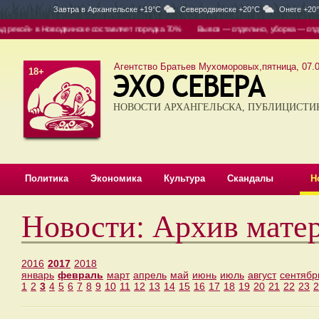
Завтра в
Архангельске +19°C
Северодвинске +20°C
Онеге +20
в Новодвинске составляет порядка 70%
Вывоз — отдельно, уборка — отдельно: в «
Агентство Братьев Мухоморовых,пятница, 07.0
18+
НОВОСТИ АРХАНГЕЛЬСКА, ПУБЛИЦИСТИ
Политика
Экономика
Культура
Скандалы
Н
Новости: Архив мате
2016
2017
2018
январь
февраль
март
апрель
май
июнь
июль
август
сентябр
1
2
3
4
5
6
7
8
9
10
11
12
13
14
15
16
17
18
19
20
21
22
23
2