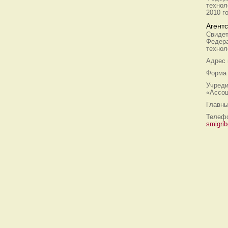
технол
2010 г
Агент
Свидет
Федера
технол
Адрес
Форма 
Учреди
«Ассоц
Главны
Телефо
smigri