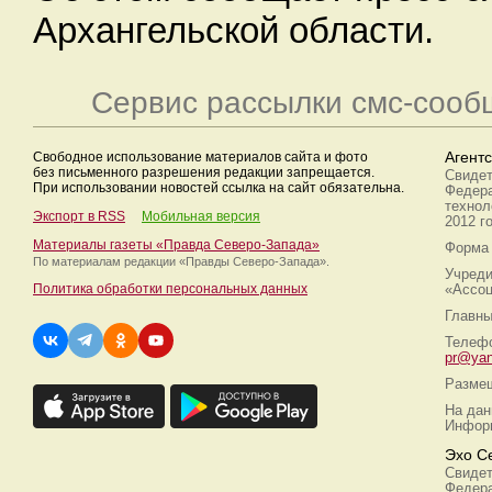
Архангельской области.
Сервис рассылки смс-сооб
Свободное использование материалов сайта и фото
Агент
без письменного разрешения редакции запрещается.
Свидет
При использовании новостей ссылка на сайт обязательна.
Федера
технол
Экспорт в RSS
Мобильная версия
2012 г
Материалы газеты «Правда Северо-Запада»
Форма 
По материалам редакции
«Правды Северо-Запада».
Учреди
Политика обработки персональных данных
«Ассоц
Главны
Телефо
pr@yan
Размещ
На дан
Информ
Эхо С
Свидет
Федера