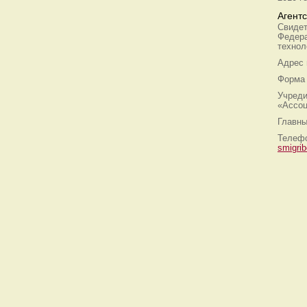
Агент
Свидет
Федера
технол
Адрес
Форма 
Учреди
«Ассоц
Главны
Телефо
smigri