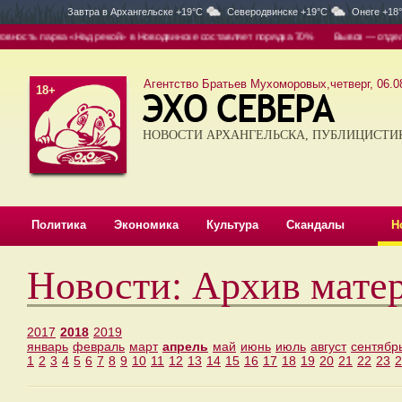
Завтра в
Архангельске +19°C
Северодвинске +19°C
Онеге +18
ка «Над рекой» в Новодвинске составляет порядка 70%
Вывоз — отдельно, уборка 
Агентство Братьев Мухоморовых,четверг, 06.08
18+
НОВОСТИ АРХАНГЕЛЬСКА, ПУБЛИЦИСТИ
Политика
Экономика
Культура
Скандалы
Н
Новости: Архив мате
2017
2018
2019
январь
февраль
март
апрель
май
июнь
июль
август
сентябр
1
2
3
4
5
6
7
8
9
10
11
12
13
14
15
16
17
18
19
20
21
22
23
2