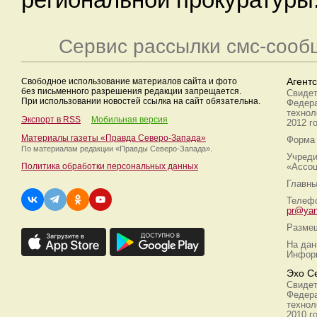
Сервис рассылки смс-сооб
Свободное использование материалов сайта и фото
Агент
без письменного разрешения редакции запрещается.
Свидет
При использовании новостей ссылка на сайт обязательна.
Федера
технол
Экспорт в RSS
Мобильная версия
2012 г
Материалы газеты «Правда Северо-Запада»
Форма 
По материалам редакции
«Правды Северо-Запада».
Учреди
Политика обработки персональных данных
«Ассоц
Главны
Телефо
pr@yan
Размещ
На дан
Информ
Эхо С
Свидет
Федера
технол
2010 г