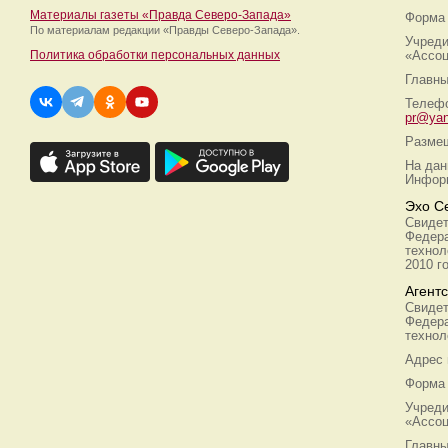
Материалы газеты «Правда Северо-Запада»
Форма 
По материалам редакции
«Правды Северо-Запада».
Учреди
Политика обработки персональных данных
«Ассоц
Главны
Телефо
pr@yan
Размещ
На дан
Информ
Эхо С
Свидет
Федера
технол
2010 г
Агент
Свидет
Федера
технол
Адрес
Форма 
Учреди
«Ассоц
Главны