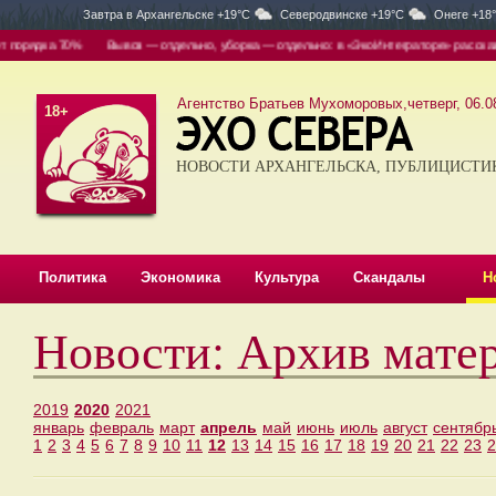
Завтра в
Архангельске +19°C
Северодвинске +19°C
Онеге +18
орядка 70%
Вывоз — отдельно, уборка — отдельно: в «ЭкоИнтеграторе» рассказали
Агентство Братьев Мухоморовых,четверг, 06.08
18+
НОВОСТИ АРХАНГЕЛЬСКА, ПУБЛИЦИСТИ
Политика
Экономика
Культура
Скандалы
Н
Новости: Архив мате
2019
2020
2021
январь
февраль
март
апрель
май
июнь
июль
август
сентябр
1
2
3
4
5
6
7
8
9
10
11
12
13
14
15
16
17
18
19
20
21
22
23
2