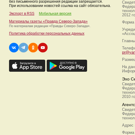
без письменного разрешения редакции запрещается.
Свидет
При использовании новостей ссылка на сайт обязательна.
Федера
технол
Экспорт в RSS
Мобильная версия
2012 г
Материалы газеты «Правда Северо-Запада»
Форма 
По материалам редакции
«Правды Северо-Запада».
Учреди
Политика обработки персональных данных
«Ассоц
Главны
Телефо
pr@yan
Размещ
На дан
Информ
Эхо С
Свидет
Федера
технол
2010 г
Агент
Свидет
Федера
технол
Адрес
Форма 