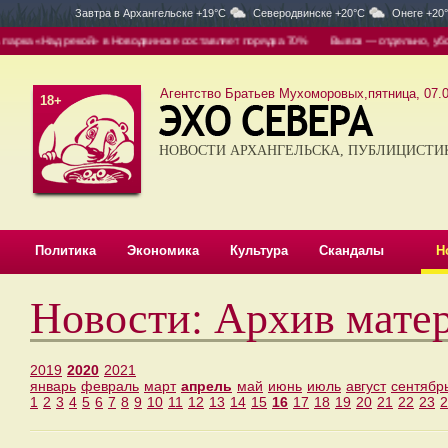
Завтра в
Архангельске +19°C
Северодвинске +20°C
Онеге +20
рекой» в Новодвинске составляет порядка 70%
Вывоз — отдельно, уборка — отдель
Агентство Братьев Мухоморовых,пятница, 07.0
18+
НОВОСТИ АРХАНГЕЛЬСКА, ПУБЛИЦИСТИ
Политика
Экономика
Культура
Скандалы
Н
Новости: Архив мате
2019
2020
2021
январь
февраль
март
апрель
май
июнь
июль
август
сентябр
1
2
3
4
5
6
7
8
9
10
11
12
13
14
15
16
17
18
19
20
21
22
23
2