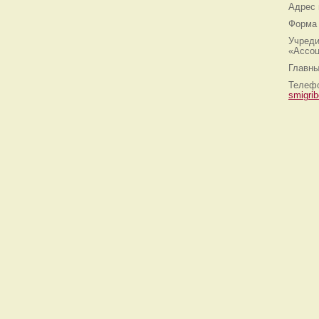
Адрес
Форма 
Учреди
«Ассоц
Главны
Телефо
smigri