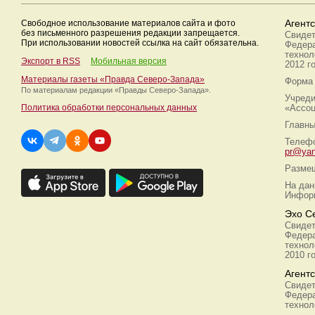
Свободное использование материалов сайта и фото
Агент
без письменного разрешения редакции запрещается.
Свидет
При использовании новостей ссылка на сайт обязательна.
Федера
технол
Экспорт в RSS
Мобильная версия
2012 г
Материалы газеты «Правда Северо-Запада»
Форма 
По материалам редакции
«Правды Северо-Запада».
Учреди
Политика обработки персональных данных
«Ассоц
Главны
Телефо
pr@yan
Размещ
На дан
Информ
Эхо С
Свидет
Федера
технол
2010 г
Агент
Свидет
Федера
технол