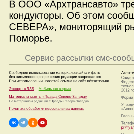
В ООО «Архтрансавто» тре
кондукторы. Об этом сооб
СЕВЕРА», мониторящий ры
Поморье.
Сервис рассылки смс-сооб
Свободное использование материалов сайта и фото
Агент
без письменного разрешения редакции запрещается.
Свидет
При использовании новостей ссылка на сайт обязательна.
Федера
технол
Экспорт в RSS
Мобильная версия
2012 г
Материалы газеты «Правда Северо-Запада»
Форма 
По материалам редакции
«Правды Северо-Запада».
Учреди
Политика обработки персональных данных
«Ассоц
Главны
Телефо
pr@yan