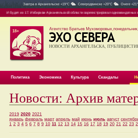
Завтра в
Архангельске +19°C
Северодвинске +20°C
Онеге +21
И будет их 17. Избирком Архангельской области зарегистрировал одномандатных кан
Агентство Братьев Мухоморовых,понедельник, 
18+
НОВОСТИ АРХАНГЕЛЬСКА, ПУБЛИЦИСТИ
Политика
Экономика
Культура
Скандалы
Н
Новости: Архив мате
2019
2020
2021
январь
февраль
март
апрель
май
июнь
июль
август
сентябр
1
2
3
4
5
6
7
8
9
10
11
12
13
14
15
16
17
18
19
20
21
22
23
2