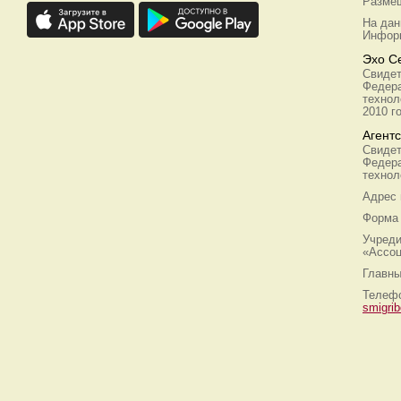
Размещ
На дан
Информ
Эхо С
Свидет
Федера
технол
2010 г
Агент
Свидет
Федера
технол
Адрес
Форма 
Учреди
«Ассоц
Главны
Телефо
smigri