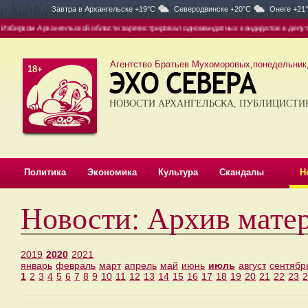
Завтра в
Архангельске +19°C
Северодвинске +20°C
Онеге +21
ком Архангельской области зарегистрировал одномандатных кандидатов в депутаты ГД
Агентство Братьев Мухоморовых,понедельник, 
18+
НОВОСТИ АРХАНГЕЛЬСКА, ПУБЛИЦИСТИ
Политика
Экономика
Культура
Скандалы
Н
Новости: Архив мате
2019
2020
2021
январь
февраль
март
апрель
май
июнь
июль
август
сентябр
1
2
3
4
5
6
7
8
9
10
11
12
13
14
15
16
17
18
19
20
21
22
23
2