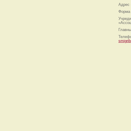
Адрес
Форма 
Учреди
«Ассоц
Главны
Телефо
smigri