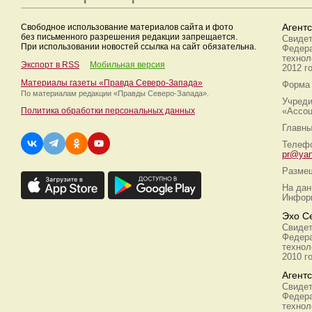
Свободное использование материалов сайта и фото
Агент
без письменного разрешения редакции запрещается.
Свидет
При использовании новостей ссылка на сайт обязательна.
Федера
технол
Экспорт в RSS
Мобильная версия
2012 г
Материалы газеты «Правда Северо-Запада»
Форма 
По материалам редакции
«Правды Северо-Запада».
Учреди
Политика обработки персональных данных
«Ассоц
Главны
Телефо
pr@yan
Размещ
На дан
Информ
Эхо С
Свидет
Федера
технол
2010 г
Агент
Свидет
Федера
технол